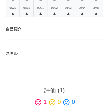
08/30
08/31
09/01
09/02
09/03
09/04
09/05
▲
▲
▲
▲
▲
▲
▲
自己紹介
スキル
評価
(
1
)
sentiment_satisfied
1
sentiment_neutral
0
sentiment_dissatisfied
0