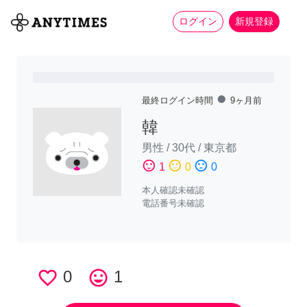
more_horiz
全て
修理・組立
家事
ログイン
新規登録
fiber_manual_record
最終ログイン時間
9ヶ月前
韓
男性
/
30代
/
東京都
sentiment_satisfied
sentiment_neutral
sentiment_dissatisfied
1
0
0
本人確認未確認
電話番号未確認
favorite_border
0
tag_faces
1