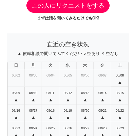
この人にリクエストをする
まずは話を聞いてみるだけでもOK!
直近の空き状況
▲:
依頼相談で聞いてみてください
○:
空あり
✕:
空なし
日
月
火
水
木
金
土
08/02
08/03
08/04
08/05
08/06
08/07
08/08
▲
08/09
08/10
08/11
08/12
08/13
08/14
08/15
▲
▲
▲
▲
▲
▲
▲
08/16
08/17
08/18
08/19
08/20
08/21
08/22
▲
▲
▲
▲
▲
▲
▲
08/23
08/24
08/25
08/26
08/27
08/28
08/29
▲
▲
▲
▲
▲
▲
▲