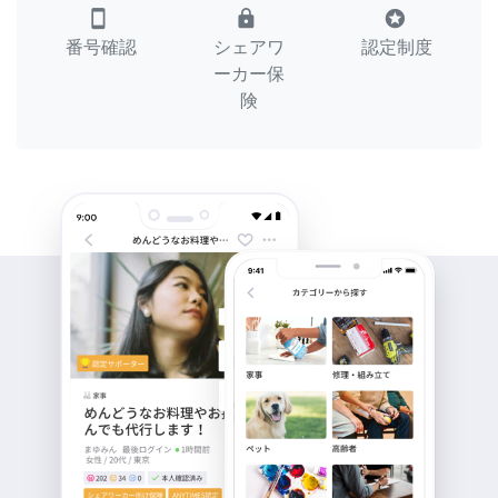
smartphone
lock
stars
番号確認
シェアワ
認定制度
ーカー保
険