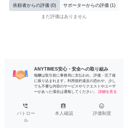
依頼者からの評価
(
0
)
サポーターからの評価
(
1
)
まだ評価はありません
ANYTIMES安心・安全への取り組み
報酬は取引前に事務局に支払われ、評価・完了後
に振り込まれます。利用規約違反の恐れや、少し
でも不審な内容のサービスやリクエストやユーザ
ーがあった場合は通報してください。
詳細を見る
perm_phone_msg
assignment_ind
tag_faces
パトロー
本人確認
評価制度
ル