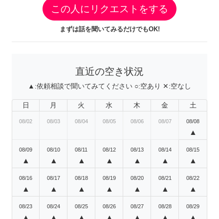
この人にリクエストをする
まずは話を聞いてみるだけでもOK!
直近の空き状況
▲:
依頼相談で聞いてみてください
○:
空あり
✕:
空なし
日
月
火
水
木
金
土
08/02
08/03
08/04
08/05
08/06
08/07
08/08
▲
08/09
08/10
08/11
08/12
08/13
08/14
08/15
▲
▲
▲
▲
▲
▲
▲
08/16
08/17
08/18
08/19
08/20
08/21
08/22
▲
▲
▲
▲
▲
▲
▲
08/23
08/24
08/25
08/26
08/27
08/28
08/29
▲
▲
▲
▲
▲
▲
▲