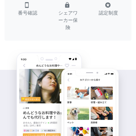
smartphone
lock
stars
番号確認
シェアワ
認定制度
ーカー保
険