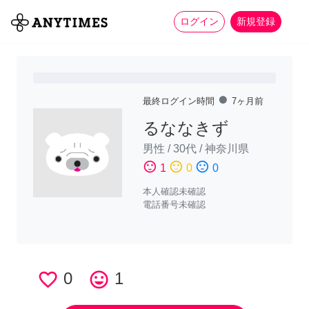
more_horiz
全て
修理・組立
家事
ログイン
新規登録
fiber_manual_record
最終ログイン時間
7ヶ月前
るななきず
男性
/
30代
/
神奈川県
sentiment_satisfied
sentiment_neutral
sentiment_dissatisfied
1
0
0
本人確認未確認
電話番号未確認
favorite_border
0
tag_faces
1