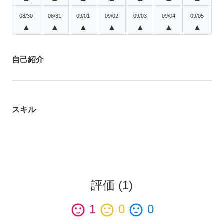
08/30
08/31
09/01
09/02
09/03
09/04
09/05
▲
▲
▲
▲
▲
▲
▲
自己紹介
スキル
評価
(
1
)
sentiment_satisfied
1
sentiment_neutral
0
sentiment_dissatisfied
0