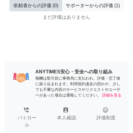
依頼者からの評価
(
0
)
サポーターからの評価
(
1
)
まだ評価はありません
ANYTIMES安心・安全への取り組み
報酬は取引前に事務局に支払われ、評価・完了後
に振り込まれます。利用規約違反の恐れや、少し
でも不審な内容のサービスやリクエストやユーザ
ーがあった場合は通報してください。
詳細を見る
perm_phone_msg
assignment_ind
tag_faces
パトロー
本人確認
評価制度
ル