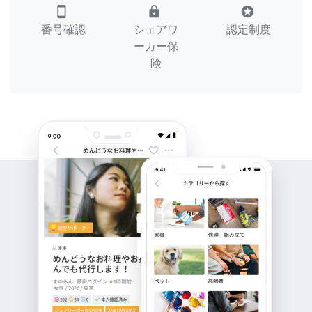
smartphone
lock
stars
番号確認
シェアワ
認定制度
ーカー保
険