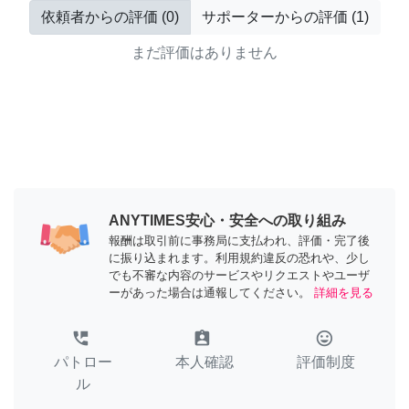
依頼者からの評価
(
0
)
サポーターからの評価
(
1
)
まだ評価はありません
ANYTIMES安心・安全への取り組み
報酬は取引前に事務局に支払われ、評価・完了後
に振り込まれます。利用規約違反の恐れや、少し
でも不審な内容のサービスやリクエストやユーザ
ーがあった場合は通報してください。
詳細を見る
perm_phone_msg
assignment_ind
tag_faces
パトロー
本人確認
評価制度
ル