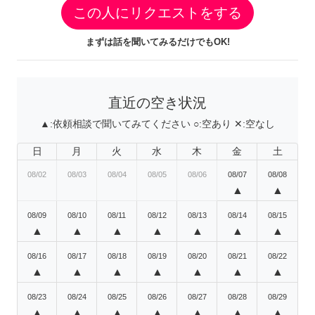
この人にリクエストをする
まずは話を聞いてみるだけでもOK!
直近の空き状況
▲:
依頼相談で聞いてみてください
○:
空あり
✕:
空なし
日
月
火
水
木
金
土
08/02
08/03
08/04
08/05
08/06
08/07
08/08
▲
▲
08/09
08/10
08/11
08/12
08/13
08/14
08/15
▲
▲
▲
▲
▲
▲
▲
08/16
08/17
08/18
08/19
08/20
08/21
08/22
▲
▲
▲
▲
▲
▲
▲
08/23
08/24
08/25
08/26
08/27
08/28
08/29
▲
▲
▲
▲
▲
▲
▲