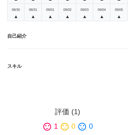
08/30
08/31
09/01
09/02
09/03
09/04
09/05
▲
▲
▲
▲
▲
▲
▲
自己紹介
スキル
評価
(
1
)
sentiment_satisfied
1
sentiment_neutral
0
sentiment_dissatisfied
0