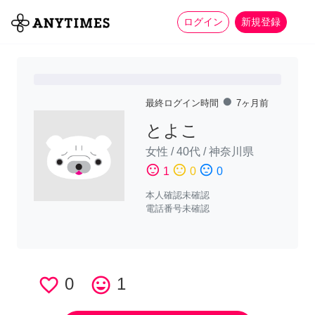
more_horiz
全て
修理・組立
家事
ログイン
新規登録
fiber_manual_record
最終ログイン時間
7ヶ月前
とよこ
女性
/
40代
/
神奈川県
sentiment_satisfied
sentiment_neutral
sentiment_dissatisfied
1
0
0
本人確認未確認
電話番号未確認
favorite_border
0
tag_faces
1