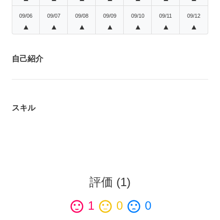
09/06
09/07
09/08
09/09
09/10
09/11
09/12
▲
▲
▲
▲
▲
▲
▲
自己紹介
スキル
評価
(
1
)
sentiment_satisfied
1
sentiment_neutral
0
sentiment_dissatisfied
0