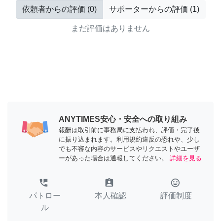
依頼者からの評価
(
0
)
サポーターからの評価
(
1
)
まだ評価はありません
ANYTIMES安心・安全への取り組み
報酬は取引前に事務局に支払われ、評価・完了後
に振り込まれます。利用規約違反の恐れや、少し
でも不審な内容のサービスやリクエストやユーザ
ーがあった場合は通報してください。
詳細を見る
perm_phone_msg
assignment_ind
tag_faces
パトロー
本人確認
評価制度
ル