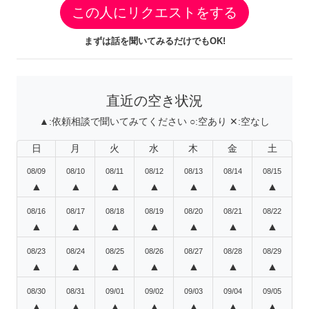
この人にリクエストをする
まずは話を聞いてみるだけでもOK!
直近の空き状況
▲:
依頼相談で聞いてみてください
○:
空あり
✕:
空なし
日
月
火
水
木
金
土
08/09
08/10
08/11
08/12
08/13
08/14
08/15
▲
▲
▲
▲
▲
▲
▲
08/16
08/17
08/18
08/19
08/20
08/21
08/22
▲
▲
▲
▲
▲
▲
▲
08/23
08/24
08/25
08/26
08/27
08/28
08/29
▲
▲
▲
▲
▲
▲
▲
08/30
08/31
09/01
09/02
09/03
09/04
09/05
▲
▲
▲
▲
▲
▲
▲