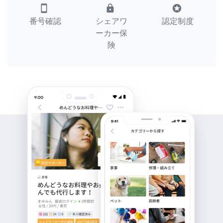
smartphone
lock
stars
番号確認
シェアワ
認定制度
ーカー保
険