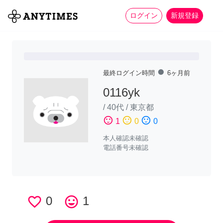
more_horiz
全て
修理・組立
家事
ログイン
新規登録
fiber_manual_record
最終ログイン時間
6ヶ月前
0116yk
/
40代
/
東京都
sentiment_satisfied
sentiment_neutral
sentiment_dissatisfied
1
0
0
本人確認未確認
電話番号未確認
favorite_border
0
tag_faces
1