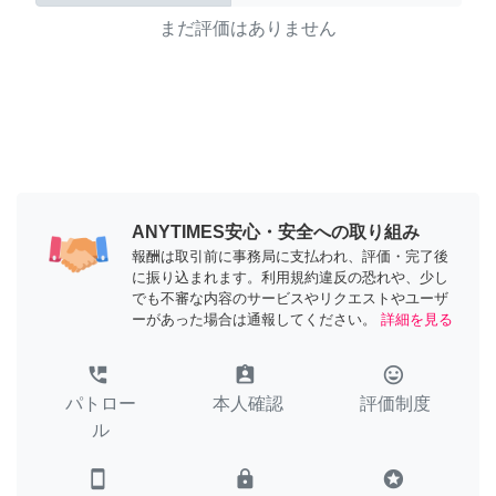
まだ評価はありません
ANYTIMES安心・安全への取り組み
報酬は取引前に事務局に支払われ、評価・完了後
に振り込まれます。利用規約違反の恐れや、少し
でも不審な内容のサービスやリクエストやユーザ
ーがあった場合は通報してください。
詳細を見る
perm_phone_msg
assignment_ind
tag_faces
パトロー
本人確認
評価制度
ル
smartphone
lock
stars