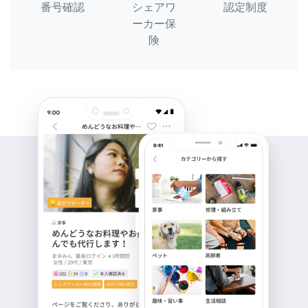
番号確認
シェアワ
認定制度
ーカー保
険