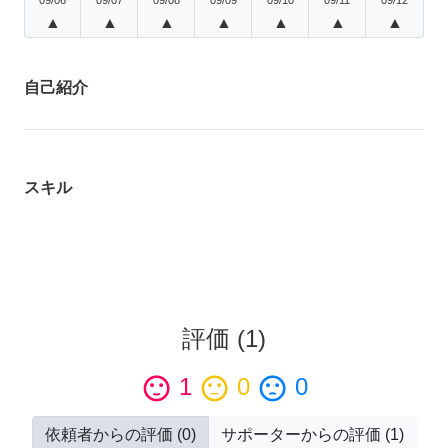
▲
▲
▲
▲
▲
▲
▲
自己紹介
スキル
評価
(
1
)
sentiment_satisfied
1
sentiment_neutral
0
sentiment_dissatisfied
0
依頼者からの評価
(
0
)
サポーターからの評価
(
1
)