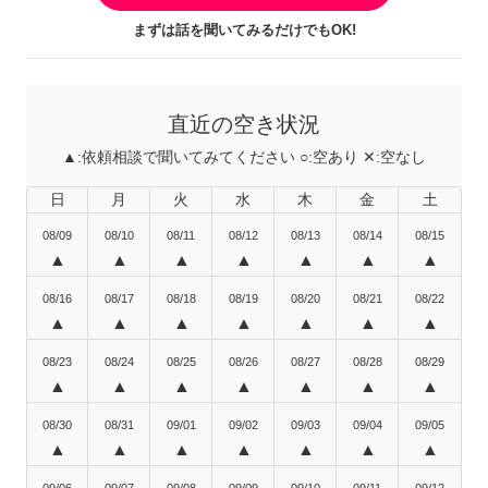
まずは話を聞いてみるだけでもOK!
直近の空き状況
▲:
依頼相談で聞いてみてください
○:
空あり
✕:
空なし
日
月
火
水
木
金
土
08/09
08/10
08/11
08/12
08/13
08/14
08/15
▲
▲
▲
▲
▲
▲
▲
08/16
08/17
08/18
08/19
08/20
08/21
08/22
▲
▲
▲
▲
▲
▲
▲
08/23
08/24
08/25
08/26
08/27
08/28
08/29
▲
▲
▲
▲
▲
▲
▲
08/30
08/31
09/01
09/02
09/03
09/04
09/05
▲
▲
▲
▲
▲
▲
▲
09/06
09/07
09/08
09/09
09/10
09/11
09/12