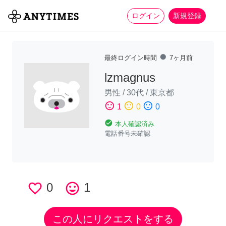
more_horiz
全て
修理・組立
家事
ログイン
新規登録
fiber_manual_record
最終ログイン時間
7ヶ月前
lzmagnus
男性
/
30代
/
東京都
sentiment_satisfied
sentiment_neutral
sentiment_dissatisfied
1
0
0
check_circle
本人確認済み
電話番号未確認
favorite_border
0
tag_faces
1
この人にリクエストをする