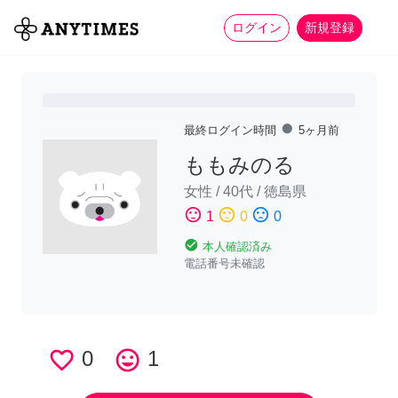
more_horiz
全て
修理・組立
家事
ログイン
新規登録
fiber_manual_record
最終ログイン時間
5ヶ月前
ももみのる
女性
/
40代
/
徳島県
sentiment_satisfied
sentiment_neutral
sentiment_dissatisfied
1
0
0
check_circle
本人確認済み
電話番号未確認
favorite_border
0
tag_faces
1