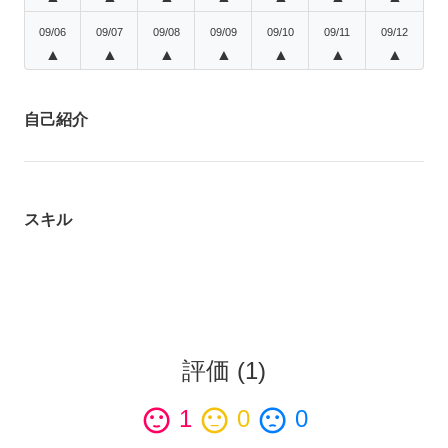
09/06
09/07
09/08
09/09
09/10
09/11
09/12
▲
▲
▲
▲
▲
▲
▲
自己紹介
スキル
評価
(
1
)
sentiment_satisfied
1
sentiment_neutral
0
sentiment_dissatisfied
0