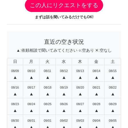
この人にリクエストをする
まずは話を聞いてみるだけでもOK!
直近の空き状況
▲:
依頼相談で聞いてみてください
○:
空あり
✕:
空なし
日
月
火
水
木
金
土
08/09
08/10
08/11
08/12
08/13
08/14
08/15
▲
▲
▲
▲
▲
▲
▲
08/16
08/17
08/18
08/19
08/20
08/21
08/22
▲
▲
▲
▲
▲
▲
▲
08/23
08/24
08/25
08/26
08/27
08/28
08/29
▲
▲
▲
▲
▲
▲
▲
08/30
08/31
09/01
09/02
09/03
09/04
09/05
▲
▲
▲
▲
▲
▲
▲