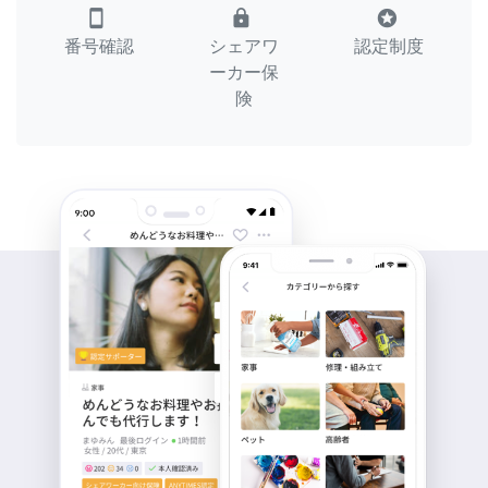
smartphone
lock
stars
番号確認
シェアワ
認定制度
ーカー保
険