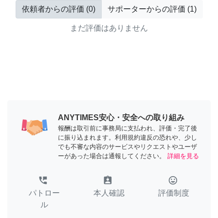
依頼者からの評価
(
0
)
サポーターからの評価
(
1
)
まだ評価はありません
ANYTIMES安心・安全への取り組み
報酬は取引前に事務局に支払われ、評価・完了後
に振り込まれます。利用規約違反の恐れや、少し
でも不審な内容のサービスやリクエストやユーザ
ーがあった場合は通報してください。
詳細を見る
perm_phone_msg
assignment_ind
tag_faces
パトロー
本人確認
評価制度
ル