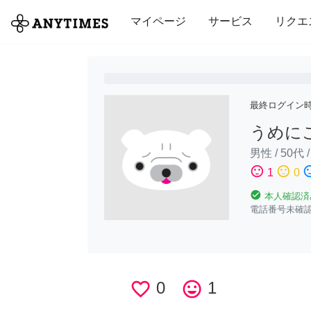
全て
修理・組立
家事
引っ越し
マイページ
サービス
リクエ
最終ログイン
うめに
男性
/
50代
sentiment_satisfied
sentiment_neutral
sentiment_di
1
0
check_circle
本人確認済
電話番号未確
favorite_border
0
tag_faces
1