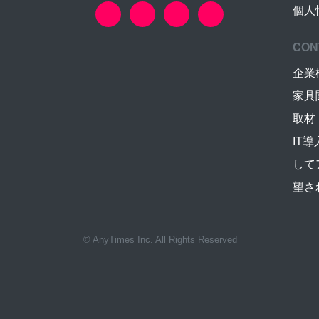
個人
CON
企業
家具
取材
IT
して
望さ
© AnyTimes Inc. All Rights Reserved