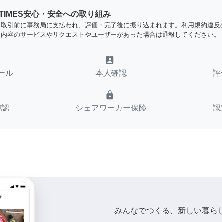
YTIMES安心・安全への取り組み
は取引前に事務局に支払われ、評価・完了後に振り込まれます。利用規約違反
な内容のサービスやリクエストやユーザーがあった場合は通報してください。
assignment_ind
ール
本人確認
評
lock
確認
シェアワーカー保険
認
みんなでつくる、新しい暮ら