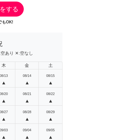
をする
もOK!
況
:
空あり
✕:
空なし
木
金
土
08/13
08/14
08/15
▲
▲
▲
08/20
08/21
08/22
▲
▲
▲
08/27
08/28
08/29
▲
▲
▲
09/03
09/04
09/05
▲
▲
▲