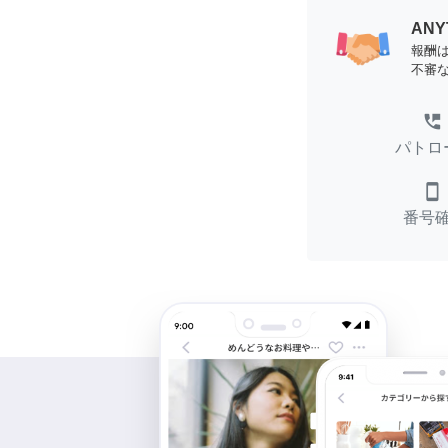
AN
報酬
不審
perm_phone_msg
パトロ
smartphone
番号