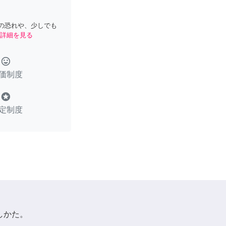
の恐れや、少しでも
詳細を見る
tag_faces
価制度
stars
定制度
しかた。