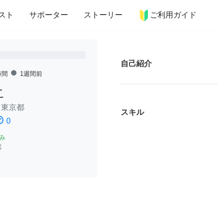
more_horiz
インテリア
趣味・習い事
ペット
料理
スト
サポーター
ストーリー
ご利用ガイド
自己紹介
fiber_manual_record
時間
1週間前
こ
/
東京都
スキル
ssatisfied
0
み
認