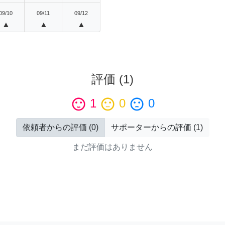
09/10
09/11
09/12
▲
▲
▲
評価
(
1
)
sentiment_satisfied
1
sentiment_neutral
0
sentiment_dissatisfied
0
依頼者からの評価
(
0
)
サポーターからの評価
(
1
)
まだ評価はありません