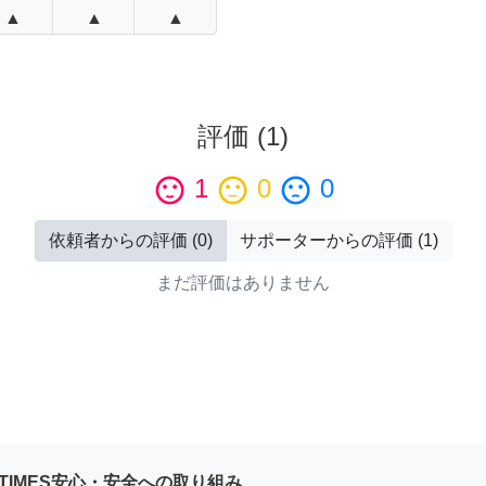
▲
▲
▲
評価
(
1
)
sentiment_satisfied
1
sentiment_neutral
0
sentiment_dissatisfied
0
依頼者からの評価
(
0
)
サポーターからの評価
(
1
)
まだ評価はありません
YTIMES安心・安全への取り組み