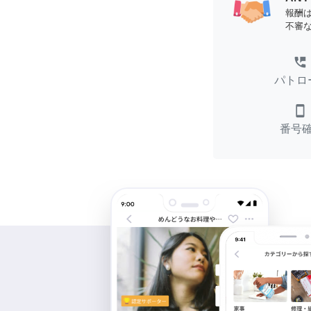
報酬
不審
perm_phone_msg
パトロ
smartphone
番号