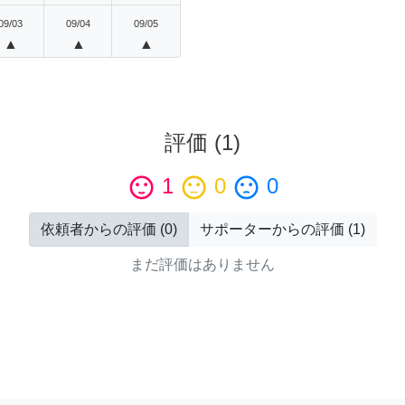
09/03
09/04
09/05
▲
▲
▲
評価
(
1
)
sentiment_satisfied
1
sentiment_neutral
0
sentiment_dissatisfied
0
依頼者からの評価
(
0
)
サポーターからの評価
(
1
)
まだ評価はありません