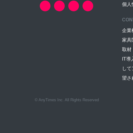
個人
CON
企業
家具
取材
IT
して
望さ
© AnyTimes Inc. All Rights Reserved