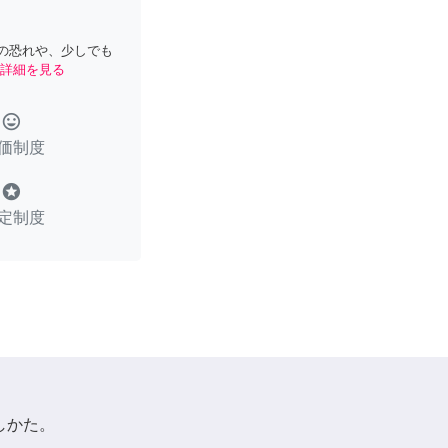
の恐れや、少しでも
詳細を見る
tag_faces
価制度
stars
定制度
しかた。