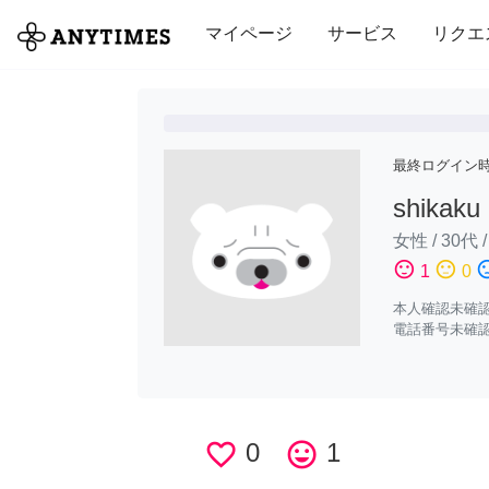
全て
修理・組立
家事
引っ越し
マイページ
サービス
リクエ
最終ログイン
shikaku
女性
/
30代
sentiment_satisfied
sentiment_neutral
sentiment_di
1
0
本人確認未確
電話番号未確
favorite_border
0
tag_faces
1