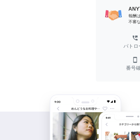
AN
報酬
不審
perm_phone_msg
パトロ
smartphone
番号