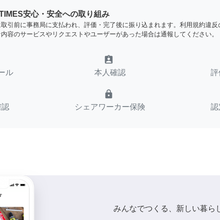
YTIMES安心・安全への取り組み
は取引前に事務局に支払われ、評価・完了後に振り込まれます。利用規約違反
な内容のサービスやリクエストやユーザーがあった場合は通報してください。
assignment_ind
ール
本人確認
評
lock
確認
シェアワーカー保険
認
みんなでつくる、新しい暮ら