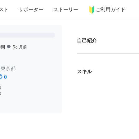
more_horiz
インテリア
趣味・習い事
ペット
料理
スト
サポーター
ストーリー
ご利用ガイド
自己紹介
fiber_manual_record
時間
5ヶ月前
/
東京都
スキル
ssatisfied
0
認
認