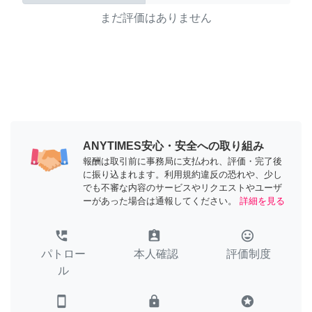
まだ評価はありません
ANYTIMES安心・安全への取り組み
報酬は取引前に事務局に支払われ、評価・完了後
に振り込まれます。利用規約違反の恐れや、少し
でも不審な内容のサービスやリクエストやユーザ
ーがあった場合は通報してください。
詳細を見る
perm_phone_msg
assignment_ind
tag_faces
パトロー
本人確認
評価制度
ル
smartphone
lock
stars