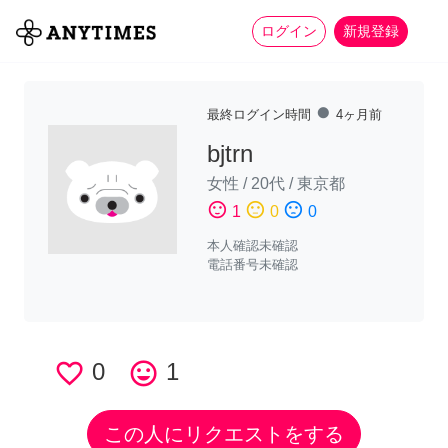
more_horiz
全て
修理・組立
家事
ログイン
新規登録
fiber_manual_record
最終ログイン時間
4ヶ月前
bjtrn
女性
/
20代
/
東京都
sentiment_satisfied
sentiment_neutral
sentiment_dissatisfied
1
0
0
本人確認未確認
電話番号未確認
favorite_border
0
tag_faces
1
この人にリクエストをする