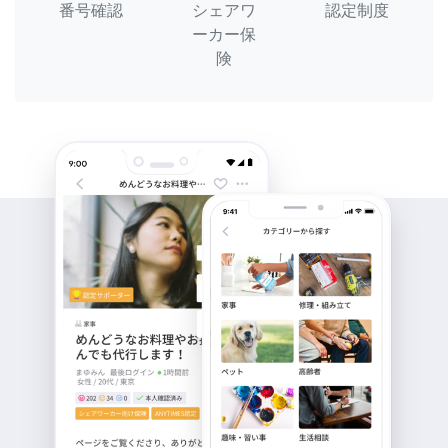
番号確認
シェアワ
認定制度
ーカー保
険