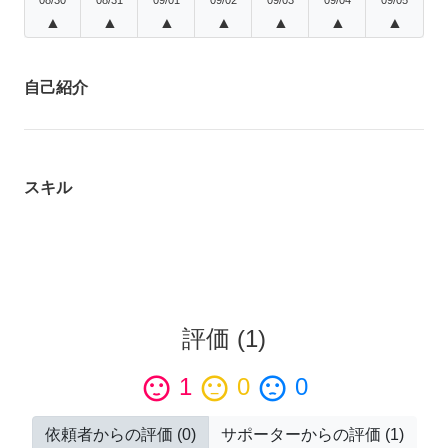
▲
▲
▲
▲
▲
▲
▲
自己紹介
スキル
評価
(
1
)
sentiment_satisfied
1
sentiment_neutral
0
sentiment_dissatisfied
0
依頼者からの評価
(
0
)
サポーターからの評価
(
1
)