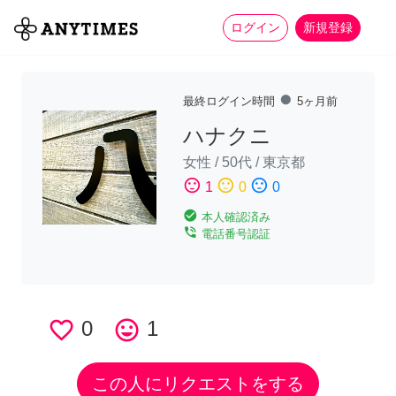
more_horiz
全て
修理・組立
家事
ログイン
新規登録
fiber_manual_record
最終ログイン時間
5ヶ月前
ハナクニ
女性
/
50代
/
東京都
sentiment_satisfied
sentiment_neutral
sentiment_dissatisfied
1
0
0
check_circle
本人確認済み
phone_in_talk
電話番号認証
favorite_border
0
tag_faces
1
この人にリクエストをする