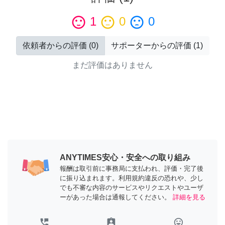
sentiment_satisfied
1
sentiment_neutral
0
sentiment_dissatisfied
0
依頼者からの評価
(
0
)
サポーターからの評価
(
1
)
まだ評価はありません
ANYTIMES安心・安全への取り組み
報酬は取引前に事務局に支払われ、評価・完了後
に振り込まれます。利用規約違反の恐れや、少し
でも不審な内容のサービスやリクエストやユーザ
ーがあった場合は通報してください。
詳細を見る
perm_phone_msg
assignment_ind
tag_faces