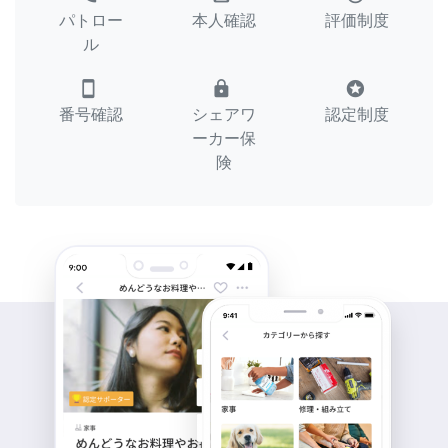
パトロー
本人確認
評価制度
ル
smartphone
lock
stars
番号確認
シェアワ
認定制度
ーカー保
険