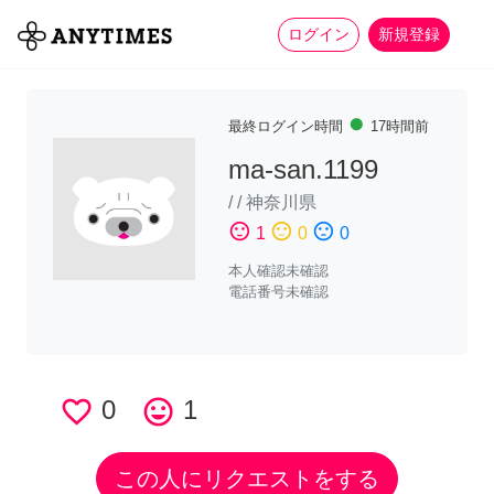
more_horiz
全て
修理・組立
家事
ログイン
新規登録
fiber_manual_record
最終ログイン時間
17時間前
ma-san.1199
/
/
神奈川県
sentiment_satisfied
sentiment_neutral
sentiment_dissatisfied
1
0
0
本人確認未確認
電話番号未確認
favorite_border
0
tag_faces
1
この人にリクエストをする