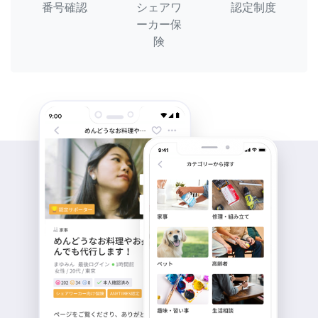
番号確認
シェアワ
認定制度
ーカー保
険