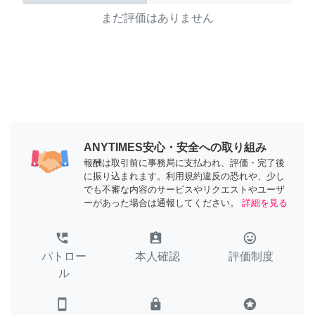
まだ評価はありません
ANYTIMES安心・安全への取り組み
報酬は取引前に事務局に支払われ、評価・完了後
に振り込まれます。利用規約違反の恐れや、少し
でも不審な内容のサービスやリクエストやユーザ
ーがあった場合は通報してください。
詳細を見る
perm_phone_msg
assignment_ind
tag_faces
パトロー
本人確認
評価制度
ル
smartphone
lock
stars