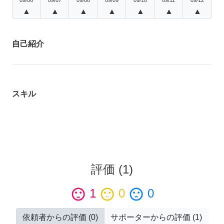
▲
▲
▲
▲
▲
▲
▲
自己紹介
スキル
評価
(
1
)
sentiment_satisfied
1
sentiment_neutral
0
sentiment_dissatisfied
0
依頼者からの評価
(
0
)
サポーターからの評価
(
1
)