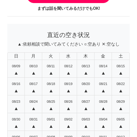
まずは話を聞いてみるだけでもOK!
直近の空き状況
▲:
依頼相談で聞いてみてください
○:
空あり
✕:
空なし
日
月
火
水
木
金
土
08/09
08/10
08/11
08/12
08/13
08/14
08/15
▲
▲
▲
▲
▲
▲
▲
08/16
08/17
08/18
08/19
08/20
08/21
08/22
▲
▲
▲
▲
▲
▲
▲
08/23
08/24
08/25
08/26
08/27
08/28
08/29
▲
▲
▲
▲
▲
▲
▲
08/30
08/31
09/01
09/02
09/03
09/04
09/05
▲
▲
▲
▲
▲
▲
▲
09/06
09/07
09/08
09/09
09/10
09/11
09/12