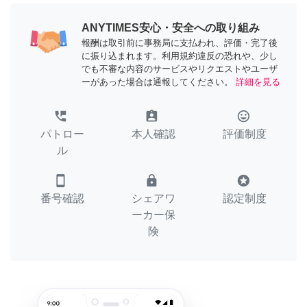
ANYTIMES安心・安全への取り組み
報酬は取引前に事務局に支払われ、評価・完了後
に振り込まれます。利用規約違反の恐れや、少し
でも不審な内容のサービスやリクエストやユーザ
ーがあった場合は通報してください。
詳細を見る
perm_phone_msg
assignment_ind
tag_faces
パトロー
本人確認
評価制度
ル
smartphone
lock
stars
番号確認
シェアワ
認定制度
ーカー保
険