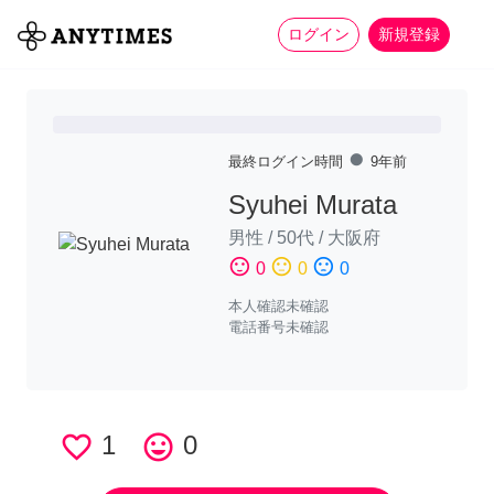
more_horiz
全て
修理・組立
家事
ログイン
新規登録
fiber_manual_record
最終ログイン時間
9年前
Syuhei Murata
男性
/
50代
/
大阪府
sentiment_satisfied
sentiment_neutral
sentiment_dissatisfied
0
0
0
本人確認未確認
電話番号未確認
favorite_border
1
tag_faces
0