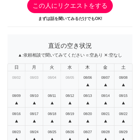
この人にリクエストをする
まずは話を聞いてみるだけでもOK!
直近の空き状況
▲:
依頼相談で聞いてみてください
○:
空あり
✕:
空なし
日
月
火
水
木
金
土
08/02
08/03
08/04
08/05
08/06
08/07
08/08
▲
▲
▲
08/09
08/10
08/11
08/12
08/13
08/14
08/15
▲
▲
▲
▲
▲
▲
▲
08/16
08/17
08/18
08/19
08/20
08/21
08/22
▲
▲
▲
▲
▲
▲
▲
08/23
08/24
08/25
08/26
08/27
08/28
08/29
▲
▲
▲
▲
▲
▲
▲