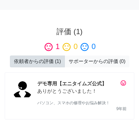
評価
(
1
)
sentiment_satisfied
1
sentiment_neutral
0
sentiment_dissatisfied
0
依頼者からの評価
(
1
)
サポーターからの評価
(
0
)
tag_faces
デモ専用【エニタイムズ公式】
ありがとうございました！
パソコン、スマホの修理やお悩み解決！
9年前