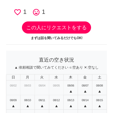
favorite_border
1
tag_faces
1
この人にリクエストをする
まずは話を聞いてみるだけでもOK!
直近の空き状況
▲:
依頼相談で聞いてみてください
○:
空あり
✕:
空なし
日
月
火
水
木
金
土
08/02
08/03
08/04
08/05
08/06
08/07
08/08
▲
▲
▲
08/09
08/10
08/11
08/12
08/13
08/14
08/15
▲
▲
▲
▲
▲
▲
▲