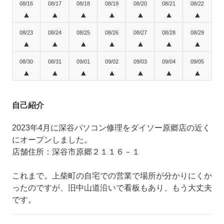
08/16
08/17
08/18
08/19
08/20
08/21
08/22
▲
▲
▲
▲
▲
▲
▲
08/23
08/24
08/25
08/26
08/27
08/28
08/29
▲
▲
▲
▲
▲
▲
▲
08/30
08/31
09/01
09/02
09/03
09/04
09/05
▲
▲
▲
▲
▲
▲
▲
自己紹介
2023年4月に深谷パソコン修理をダイソー原郷店の近く
にオープンしました。
店舗住所：深谷市原郷２１１６－１
これまで。上柴町の自宅での営業で場所が分かりにくか
ったのですが、旧中山道沿いで看板もあり、もう大丈夫
です。