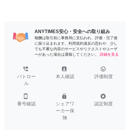
ANYTIMES安心・安全への取り組み
報酬は取引前に事務局に支払われ、評価・完了後
に振り込まれます。利用規約違反の恐れや、少し
でも不審な内容のサービスやリクエストやユーザ
ーがあった場合は通報してください。
詳細を見る
perm_phone_msg
assignment_ind
tag_faces
パトロー
本人確認
評価制度
ル
smartphone
lock
stars
番号確認
シェアワ
認定制度
ーカー保
険