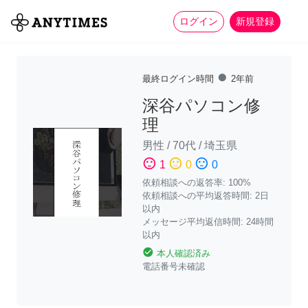
more_horiz
全て
修理・組立
家事
ログイン
新規登録
fiber_manual_record
最終ログイン時間
2年前
深谷パソコン修
理
男性
/
70代
/
埼玉県
sentiment_satisfied
sentiment_neutral
sentiment_dissatisfied
1
0
0
依頼相談への返答率: 100%
依頼相談への平均返答時間: 2日
以内
メッセージ平均返信時間: 24時間
以内
check_circle
本人確認済み
電話番号未確認