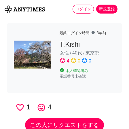
more_horiz
全て
修理・組立
家事
ログイン
新規登録
fiber_manual_record
最終ログイン時間
3年前
T.Kishi
女性
/
40代
/
東京都
sentiment_satisfied
sentiment_neutral
sentiment_dissatisfied
4
0
0
check_circle
本人確認済み
電話番号未確認
favorite_border
1
tag_faces
4
この人にリクエストをする