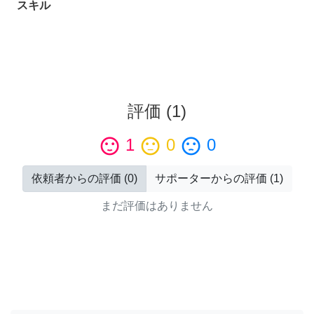
スキル
評価
(
1
)
sentiment_satisfied
1
sentiment_neutral
0
sentiment_dissatisfied
0
依頼者からの評価
(
0
)
サポーターからの評価
(
1
)
まだ評価はありません