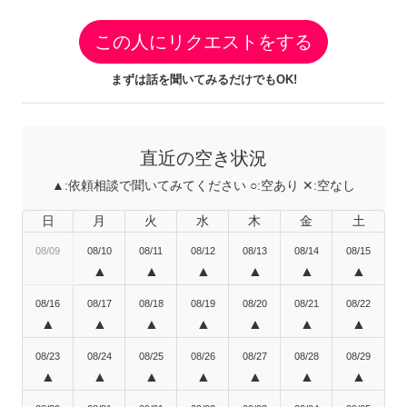
この人にリクエストをする
まずは話を聞いてみるだけでもOK!
直近の空き状況
▲:
依頼相談で聞いてみてください
○:
空あり
✕:
空なし
日
月
火
水
木
金
土
08/09
08/10
08/11
08/12
08/13
08/14
08/15
▲
▲
▲
▲
▲
▲
08/16
08/17
08/18
08/19
08/20
08/21
08/22
▲
▲
▲
▲
▲
▲
▲
08/23
08/24
08/25
08/26
08/27
08/28
08/29
▲
▲
▲
▲
▲
▲
▲