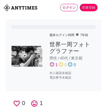
more_horiz
全て
修理・組立
家事
ログイン
新規登録
fiber_manual_record
最終ログイン時間
7年前
世界一周フォト
グラファー
男性
/
40代
/
東京都
sentiment_satisfied
sentiment_neutral
sentiment_dissatisfied
1
0
0
本人確認未確認
電話番号未確認
favorite_border
0
tag_faces
1