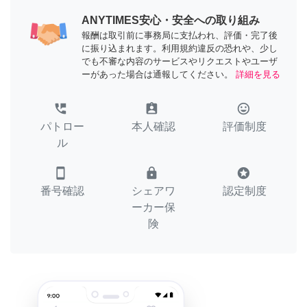
ANYTIMES安心・安全への取り組み
報酬は取引前に事務局に支払われ、評価・完了後
に振り込まれます。利用規約違反の恐れや、少し
でも不審な内容のサービスやリクエストやユーザ
ーがあった場合は通報してください。
詳細を見る
perm_phone_msg
assignment_ind
tag_faces
パトロー
本人確認
評価制度
ル
smartphone
lock
stars
番号確認
シェアワ
認定制度
ーカー保
険