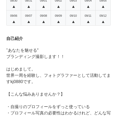
08/30
08/31
09/01
09/02
09/03
09/04
09/05
▲
▲
▲
▲
▲
▲
▲
09/06
09/07
09/08
09/09
09/10
09/11
09/12
▲
▲
▲
▲
▲
▲
▲
自己紹介
"あなたを魅せる”
ブランディング撮影します！！
はじめまして。
世界一周を経験し、フォトグラファーとして活動してま
すkj0880です。
【こんな悩みありませんか？】
・自撮りのプロフィールをずっと使っている
・プロフィール写真の必要性はわかるけれど、どんな写