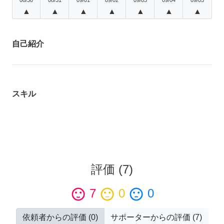
▲
▲
▲
▲
▲
▲
▲
自己紹介
スキル
評価
(
7
)
sentiment_satisfied
7
sentiment_neutral
0
sentiment_dissatisfied
0
依頼者からの評価
(
0
)
サポーターからの評価
(
7
)