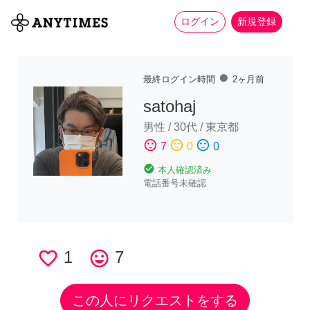
more_horiz
全て
修理・組立
家事
ログイン
新規登録
fiber_manual_record
最終ログイン時間
2ヶ月前
satohaj
男性
/
30代
/
東京都
sentiment_satisfied
sentiment_neutral
sentiment_dissatisfied
7
0
0
check_circle
本人確認済み
電話番号未確認
favorite_border
1
tag_faces
7
この人にリクエストをする