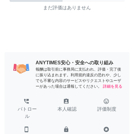
まだ評価はありません
ANYTIMES安心・安全への取り組み
報酬は取引前に事務局に支払われ、評価・完了後
に振り込まれます。利用規約違反の恐れや、少し
でも不審な内容のサービスやリクエストやユーザ
ーがあった場合は通報してください。
詳細を見る
perm_phone_msg
assignment_ind
tag_faces
パトロー
本人確認
評価制度
ル
smartphone
lock
stars