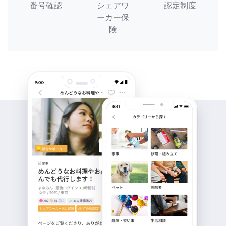
番号確認
シェアワ
認定制度
ーカー保
険