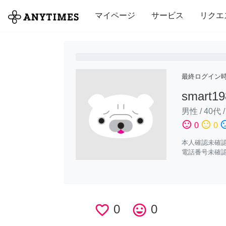
全て
修理・組立
家事
引っ越し
マイページ
サービス
リクエ
最終ログイン
smart19
男性
/
40代
sentiment_satisfied
sentiment_neutral
sentiment_di
0
0
本人確認未確
電話番号未確
favorite_border
0
tag_faces
0