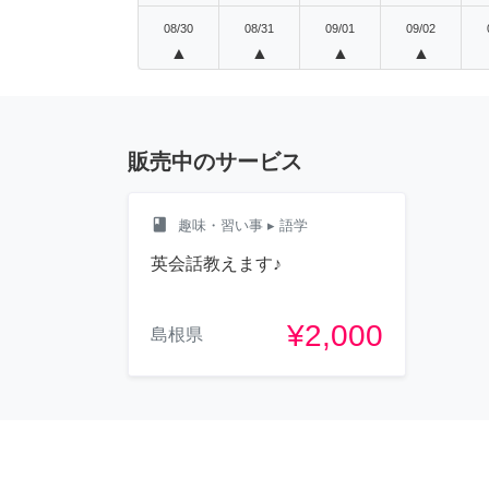
08/30
08/31
09/01
09/02
▲
▲
▲
▲
販売中のサービス
class
趣味・習い事
▸ 語学
英会話教えます♪
¥2,000
島根県