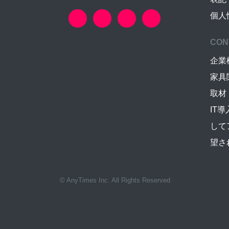
個人
CON
企業
家具
取材
IT
して
望さ
© AnyTimes Inc. All Rights Reserved