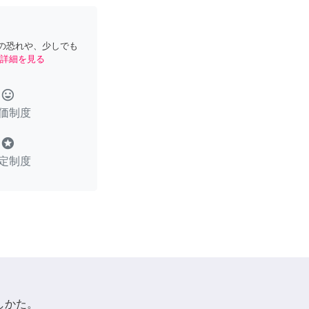
の恐れや、少しでも
詳細を見る
tag_faces
価制度
stars
定制度
しかた。