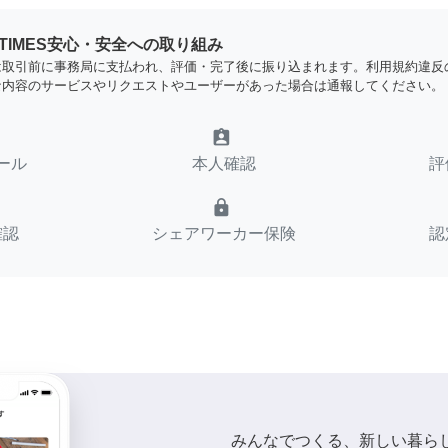
YTIMES安心・安全への取り組み
は取引前に事務局に支払われ、評価・完了後に振り込まれます。利用規約違反
な内容のサービスやリクエストやユーザーがあった場合は通報してください。
assignment_ind
ール
本人確認
評
lock
確認
シェアワーカー保険
認
みんなでつくる、新しい暮ら