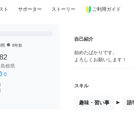
more_horiz
インテリア
趣味・習い事
ペット
料理
スト
サポーター
ストーリー
ご利用ガイド
自己紹介
fiber_manual_record
時間
8年前
始めたばかりです。
82
よろしくお願いします！
/
島根県
ssatisfied
0
認
スキル
認
▸
趣味・習い事
語