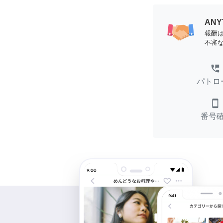
AN
報酬
不審
perm_phone_msg
パトロ
smartphone
番号