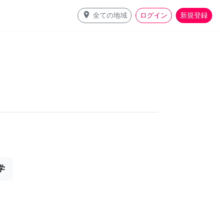
place
全ての地域
ログイン
新規登録
学