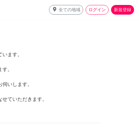
place
全ての地域
ログイン
新規登録
ています。
ます。
お伺いします。
なせていただきます。
。