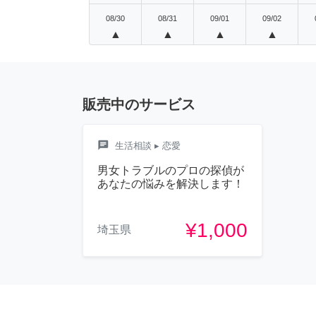
08/30
08/31
09/01
09/02
▲
▲
▲
▲
販売中のサービス
chat
生活相談
▸ 恋愛
男女トラブルのプロの探偵が
あなたの悩みを解決します！
¥1,000
埼玉県