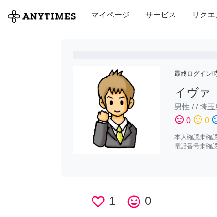
全て
修理・組立
家事
引っ越し
マイページ
サービス
リクエ
最終ログイン
イヴァ
男性
/
/
埼玉
sentiment_satisfied
sentiment_neutral
sentiment_di
0
0
本人確認未確
電話番号未確
favorite_border
1
tag_faces
0