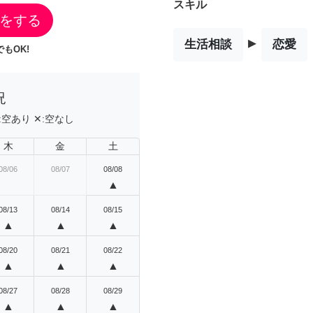
スキル
をする
▸
生活相談
恋愛
もOK!
況
:
空あり
✕:
空なし
木
金
土
08/06
08/07
08/08
▲
08/13
08/14
08/15
▲
▲
▲
08/20
08/21
08/22
▲
▲
▲
08/27
08/28
08/29
▲
▲
▲