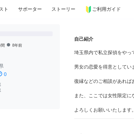
more_horiz
インテリア
趣味・習い事
ペット
料理
スト
サポーター
ストーリー
ご利用ガイド
自己紹介
fiber_manual_record
時間
8年前
埼玉県内で私立探偵をやっ
県
男女の恋愛を得意としてい
ssatisfied
0
復縁などのご相談があれば
認
認
また、ここでは女性限定に
よろしくお願いいたします