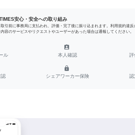
YTIMES安心・安全への取り組み
は取引前に事務局に支払われ、評価・完了後に振り込まれます。利用規約違反
な内容のサービスやリクエストやユーザーがあった場合は通報してください。
assignment_ind
ール
本人確認
評
lock
確認
シェアワーカー保険
認