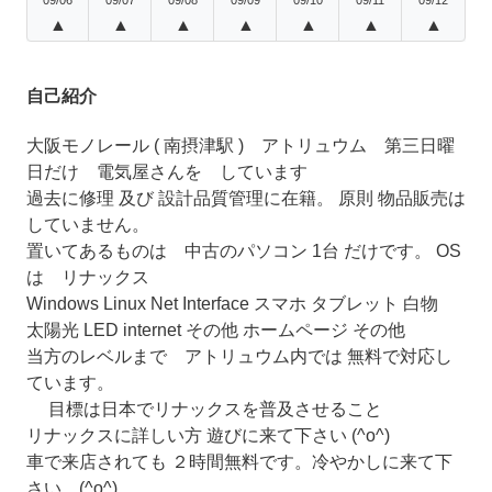
▲
▲
▲
▲
▲
▲
▲
自己紹介
大阪モノレール ( 南摂津駅 ) アトリュウム 第三日曜
日だけ 電気屋さんを しています
過去に修理 及び 設計品質管理に在籍。 原則 物品販売は
していません。
置いてあるものは 中古のパソコン 1台 だけです。 OS
は リナックス
Windows Linux Net Interface スマホ タブレット 白物
太陽光 LED internet その他 ホームページ その他
当方のレベルまで アトリュウム内では 無料で対応し
ています。
目標は日本でリナックスを普及させること
リナックスに詳しい方 遊びに来て下さい (^o^)
車で来店されても ２時間無料です。冷やかしに来て下
さい。(^o^)