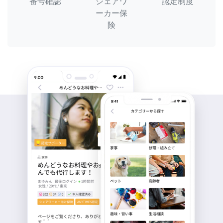
番号確認
シェアワ
認定制度
ーカー保
険