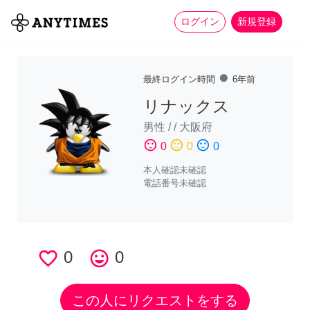
more_horiz
全て
修理・組立
家事
ログイン
新規登録
fiber_manual_record
最終ログイン時間
6年前
リナックス
男性
/
/
大阪府
sentiment_satisfied
sentiment_neutral
sentiment_dissatisfied
0
0
0
本人確認未確認
電話番号未確認
favorite_border
0
tag_faces
0
この人にリクエストをする