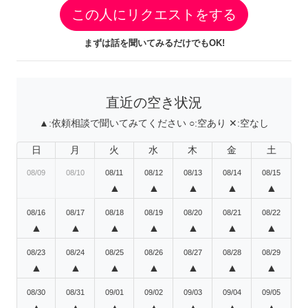
この人にリクエストをする
まずは話を聞いてみるだけでもOK!
直近の空き状況
▲:
依頼相談で聞いてみてください
○:
空あり
✕:
空なし
日
月
火
水
木
金
土
08/09
08/10
08/11
08/12
08/13
08/14
08/15
▲
▲
▲
▲
▲
08/16
08/17
08/18
08/19
08/20
08/21
08/22
▲
▲
▲
▲
▲
▲
▲
08/23
08/24
08/25
08/26
08/27
08/28
08/29
▲
▲
▲
▲
▲
▲
▲
08/30
08/31
09/01
09/02
09/03
09/04
09/05
▲
▲
▲
▲
▲
▲
▲