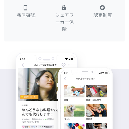
smartphone
lock
stars
番号確認
シェアワ
認定制度
ーカー保
険