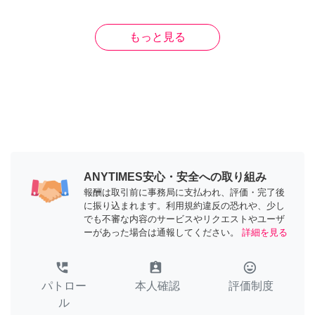
もっと見る
ANYTIMES安心・安全への取り組み
報酬は取引前に事務局に支払われ、評価・完了後
に振り込まれます。利用規約違反の恐れや、少し
でも不審な内容のサービスやリクエストやユーザ
ーがあった場合は通報してください。
詳細を見る
perm_phone_msg
assignment_ind
tag_faces
パトロー
本人確認
評価制度
ル