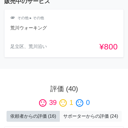
販売中のサービス
attachment
その他
▸ その他
荒川ウォーキング
¥800
足立区、荒川沿い
評価
(
40
)
sentiment_satisfied
39
sentiment_neutral
1
sentiment_dissatisfied
0
依頼者からの評価
(
16
)
サポーターからの評価
(
24
)