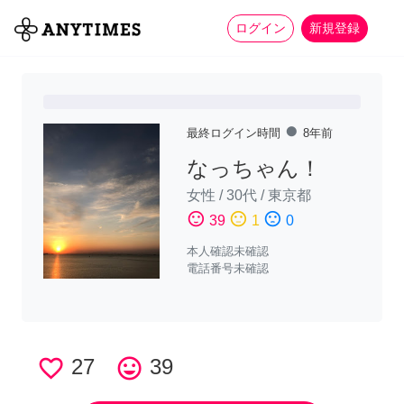
more_horiz
全て
修理・組立
家事
ログイン
新規登録
fiber_manual_record
最終ログイン時間
8年前
なっちゃん！
女性
/
30代
/
東京都
sentiment_satisfied
sentiment_neutral
sentiment_dissatisfied
39
1
0
本人確認未確認
電話番号未確認
favorite_border
27
tag_faces
39