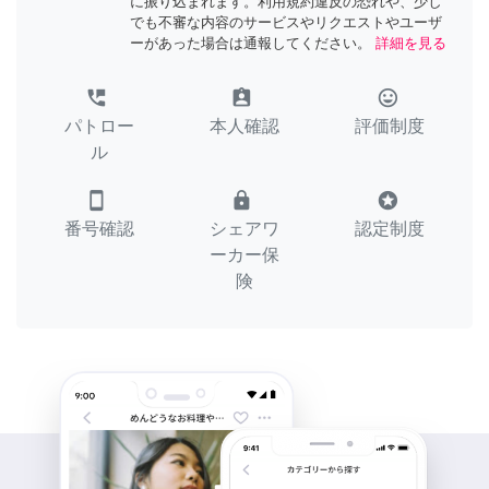
に振り込まれます。利用規約違反の恐れや、少し
でも不審な内容のサービスやリクエストやユーザ
ーがあった場合は通報してください。
詳細を見る
perm_phone_msg
assignment_ind
tag_faces
パトロー
本人確認
評価制度
ル
smartphone
lock
stars
番号確認
シェアワ
認定制度
ーカー保
険