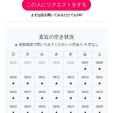
この人にリクエストをする
まずは話を聞いてみるだけでもOK!
直近の空き状況
▲:
依頼相談で聞いてみてください
○:
空あり
✕:
空なし
日
月
火
水
木
金
土
08/02
08/03
08/04
08/05
08/06
08/07
08/08
▲
▲
08/09
08/10
08/11
08/12
08/13
08/14
08/15
▲
▲
▲
▲
▲
▲
▲
08/16
08/17
08/18
08/19
08/20
08/21
08/22
▲
▲
▲
▲
▲
▲
▲
08/23
08/24
08/25
08/26
08/27
08/28
08/29
▲
▲
▲
▲
▲
▲
▲