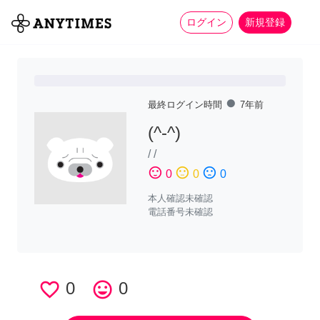
more_horiz
全て
修理・組立
家事
ログイン
新規登録
fiber_manual_record
最終ログイン時間
7年前
(^-^)
/
/
sentiment_satisfied
sentiment_neutral
sentiment_dissatisfied
0
0
0
本人確認未確認
電話番号未確認
favorite_border
0
tag_faces
0