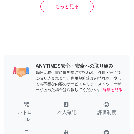
もっと見る
ANYTIMES安心・安全への取り組み
報酬は取引前に事務局に支払われ、評価・完了後
に振り込まれます。利用規約違反の恐れや、少し
でも不審な内容のサービスやリクエストやユーザ
ーがあった場合は通報してください。
詳細を見る
perm_phone_msg
assignment_ind
tag_faces
パトロー
本人確認
評価制度
ル
smartphone
lock
stars