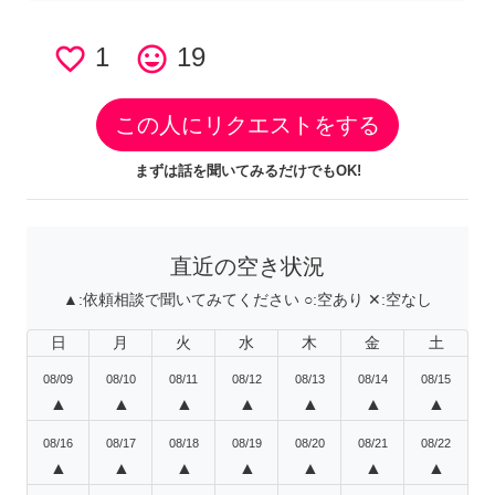
favorite_border
1
tag_faces
19
この人にリクエストをする
まずは話を聞いてみるだけでもOK!
直近の空き状況
▲:
依頼相談で聞いてみてください
○:
空あり
✕:
空なし
日
月
火
水
木
金
土
08/09
08/10
08/11
08/12
08/13
08/14
08/15
▲
▲
▲
▲
▲
▲
▲
08/16
08/17
08/18
08/19
08/20
08/21
08/22
▲
▲
▲
▲
▲
▲
▲