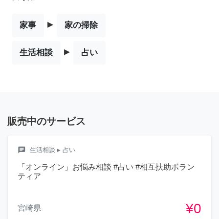
▸
家事
家の掃除
▸
生活相談
占い
販売中のサービス
chat
生活相談
▸ 占い
「オンライン」お悩み相談 #占い #相互扶助ボラン
ティア
¥0
宮崎県