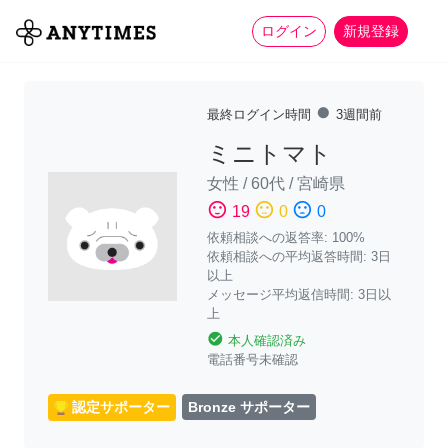
more_horiz
全て
修理・組立
家事
ログイン
新規登録
fiber_manual_record
最終ログイン時間
3週間前
ミニトマト
女性
/
60代
/
宮崎県
sentiment_satisfied
sentiment_neutral
sentiment_dissatisfied
19
0
0
依頼相談への返答率: 100%
依頼相談への平均返答時間: 3日
以上
メッセージ平均返信時間: 3日以
上
check_circle
本人確認済み
電話番号未確認
認定サポーター
Bronze サポーター