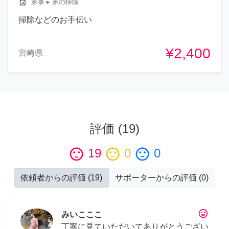
local_laundry_service
家事
▸ 家の掃除
掃除などのお手伝い
¥2,400
宮崎県
評価
(
19
)
sentiment_satisfied
19
sentiment_neutral
0
sentiment_dissatisfied
0
依頼者からの評価
(
19
)
サポーターからの評価
(
0
)
tag_faces
みいこここ
丁寧に見ていただいてありがとうござい