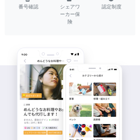
番号確認
シェアワ
認定制度
ーカー保
険