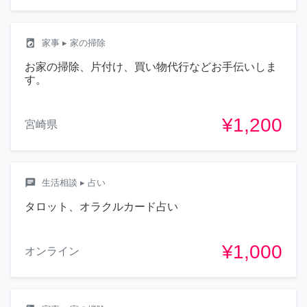
local_laundry_service
家事
▸ 家の掃除
お家の掃除、片付け、買い物代行などお手伝いしま
す。
¥1,200
宮崎県
chat
生活相談
▸ 占い
タロット、オラクルカード占い
¥1,000
オンライン