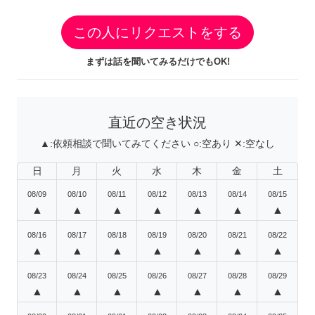
この人にリクエストをする
まずは話を聞いてみるだけでもOK!
直近の空き状況
▲:
依頼相談で聞いてみてください
○:
空あり
✕:
空なし
日
月
火
水
木
金
土
08/09
08/10
08/11
08/12
08/13
08/14
08/15
▲
▲
▲
▲
▲
▲
▲
08/16
08/17
08/18
08/19
08/20
08/21
08/22
▲
▲
▲
▲
▲
▲
▲
08/23
08/24
08/25
08/26
08/27
08/28
08/29
▲
▲
▲
▲
▲
▲
▲