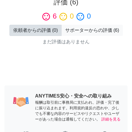
評価
(
6
)
sentiment_satisfied
6
sentiment_neutral
0
sentiment_dissatisfied
0
依頼者からの評価
(
0
)
サポーターからの評価
(
6
)
まだ評価はありません
ANYTIMES安心・安全への取り組み
報酬は取引前に事務局に支払われ、評価・完了後
に振り込まれます。利用規約違反の恐れや、少し
でも不審な内容のサービスやリクエストやユーザ
ーがあった場合は通報してください。
詳細を見る