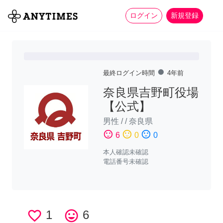
more_horiz
全て
修理・組立
家事
ログイン
新規登録
fiber_manual_record
最終ログイン時間
4年前
奈良県吉野町役場
【公式】
男性
/
/
奈良県
sentiment_satisfied
sentiment_neutral
sentiment_dissatisfied
6
0
0
本人確認未確認
電話番号未確認
favorite_border
1
tag_faces
6