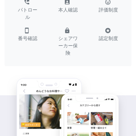
perm_phone_msg
assignment_ind
tag_faces
パトロー
本人確認
評価制度
ル
smartphone
lock
stars
番号確認
シェアワ
認定制度
ーカー保
険