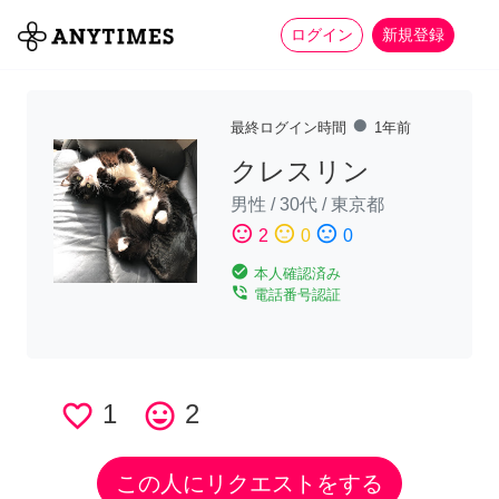
more_horiz
全て
修理・組立
家事
ログイン
新規登録
fiber_manual_record
最終ログイン時間
1年前
クレスリン
男性
/
30代
/
東京都
sentiment_satisfied
sentiment_neutral
sentiment_dissatisfied
2
0
0
check_circle
本人確認済み
phone_in_talk
電話番号認証
favorite_border
1
tag_faces
2
この人にリクエストをする