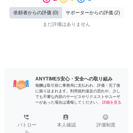
依頼者からの評価
(
0
)
サポーターからの評価
(
2
)
まだ評価はありません
ANYTIMES安心・安全への取り組み
報酬は取引前に事務局に支払われ、評価・完了後
に振り込まれます。利用規約違反の恐れや、少し
でも不審な内容のサービスやリクエストやユーザ
ーがあった場合は通報してください。
詳細を見る
perm_phone_msg
assignment_ind
tag_faces
パトロー
本人確認
評価制度
ル