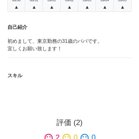
▲
▲
▲
▲
▲
▲
▲
自己紹介
初めまして、東京勤務の31歳のパパです。
宜しくお願い致します！
スキル
評価
(
2
)
sentiment_satisfied
2
sentiment_neutral
0
sentiment_dissatisfied
0