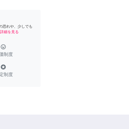
の恐れや、少しでも
詳細を見る
tag_faces
価制度
stars
定制度