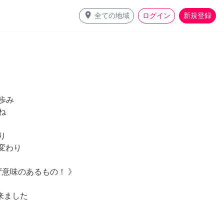
place
全ての地域
ログイン
新規登録
歩み
ね
り
度変わり
ず意味のあるもの！ 》
来ました