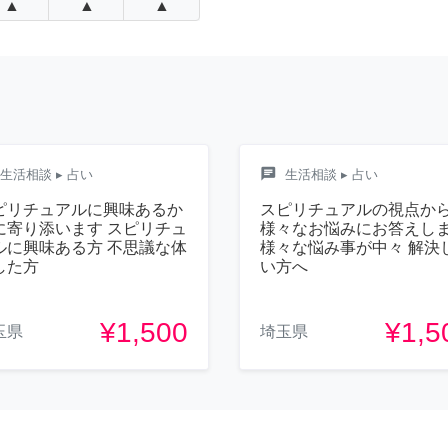
▲
▲
▲
chat
生活相談
▸ 占い
生活相談
▸ 占い
ピリチュアルに興味あるか
スピリチュアルの視点か
に寄り添います スピリチュ
様々なお悩みにお答えし
ルに興味ある方 不思議な体
様々な悩み事が中々 解決
した方
い方へ
¥1,500
¥1,5
玉県
埼玉県