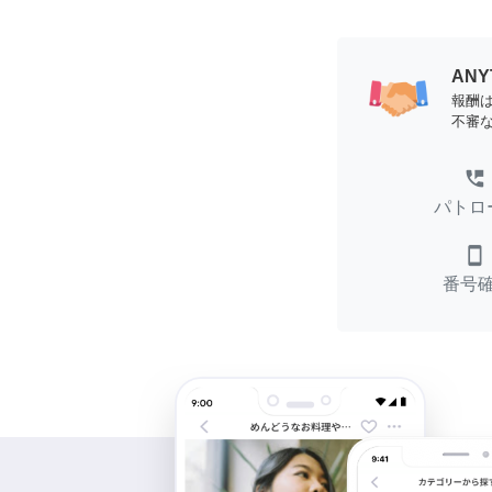
AN
報酬
不審
perm_phone_msg
パトロ
smartphone
番号