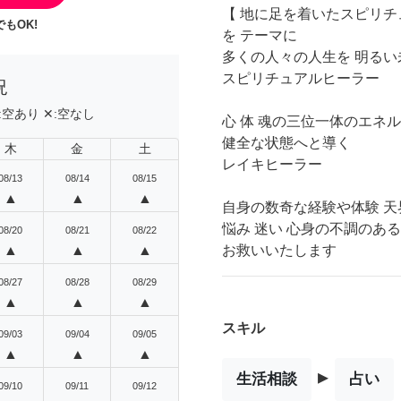
【 地に足を着いたスピリチ
もOK!
を テーマに
多くの人々の人生を 明るい
スピリチュアルヒーラー
況
:
空あり
✕:
空なし
心 体 魂の三位一体のエネ
健全な状態へと導く
木
金
土
レイキヒーラー
08/13
08/14
08/15
▲
▲
▲
自身の数奇な経験や体験 
悩み 迷い 心身の不調のあ
08/20
08/21
08/22
▲
▲
▲
お救いいたします
08/27
08/28
08/29
▲
▲
▲
スキル
09/03
09/04
09/05
▲
▲
▲
▸
生活相談
占い
09/10
09/11
09/12