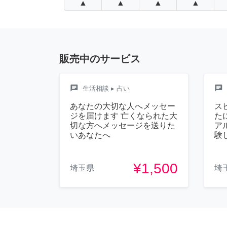
▲
▲
▲
▲
販売中のサービス
chat
chat
生活相談
▸ 占い
あなたの大切な人へメッセー
ス
ジを届けます 亡くなられた大
た
切な方へメッセージを送りた
ア
いあなたへ
験
¥1,500
埼玉県
埼