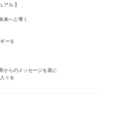
ュアル 】
未来へと導く
ルギーを
天界からのメッセージを基に
る人々を