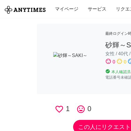
全て
修理・組立
家事
引っ越し
マイページ
サービス
リクエ
最終ログイン
砂輝～S
女性
/
40代
sentiment_satisfied
sentiment_neutral
sentiment_di
0
0
check_circle
本人確認済
電話番号未確
favorite_border
1
tag_faces
0
この人にリクエスト