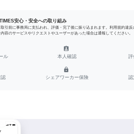
YTIMES安心・安全への取り組み
は取引前に事務局に支払われ、評価・完了後に振り込まれます。利用規約違反
な内容のサービスやリクエストやユーザーがあった場合は通報してください。
assignment_ind
ール
本人確認
評
lock
確認
シェアワーカー保険
認