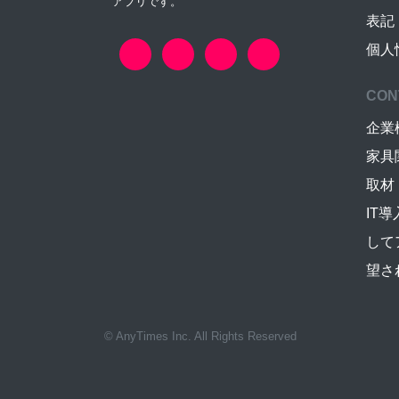
アプリです。
表記
個人
CON
企業
家具
取材
IT
して
望さ
© AnyTimes Inc. All Rights Reserved