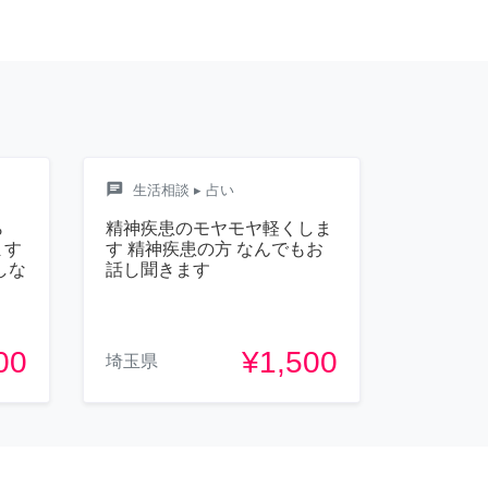
chat
生活相談
▸ 占い
ら
精神疾患のモヤモヤ軽くしま
ます
す 精神疾患の方 なんでもお
しな
話し聞きます
00
¥1,500
埼玉県