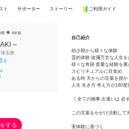
more_horiz
インテリア
趣味・習い事
ペット
料理
スト
サポーター
ストーリー
ご利用ガイド
fiber_manual_record
時間
6年前
自己紹介
AKI～
幼少期から様々な体験
/
埼玉県
霊的体験 波瀾万丈な人生を
ssatisfied
0
様々な奇跡 貴重な経験を重
み
スピリチュアルに目覚め
認
ある時 天からの言葉を授か
人生 生き方 考え方が180
《 全ての物事 出逢いは 必
この言葉をかがけ活動して
をする
実体験に基づく