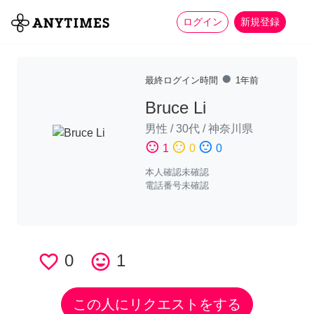
more_horiz
全て
修理・組立
家事
ログイン
新規登録
fiber_manual_record
最終ログイン時間
1年前
Bruce Li
男性
/
30代
/
神奈川県
sentiment_satisfied
sentiment_neutral
sentiment_dissatisfied
1
0
0
本人確認未確認
電話番号未確認
favorite_border
0
tag_faces
1
この人にリクエストをする