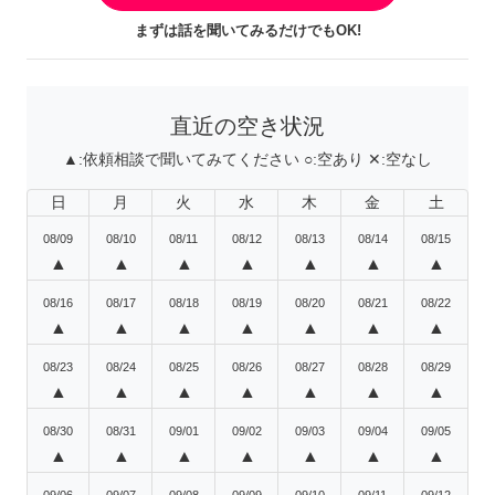
まずは話を聞いてみるだけでもOK!
直近の空き状況
▲:
依頼相談で聞いてみてください
○:
空あり
✕:
空なし
日
月
火
水
木
金
土
08/09
08/10
08/11
08/12
08/13
08/14
08/15
▲
▲
▲
▲
▲
▲
▲
08/16
08/17
08/18
08/19
08/20
08/21
08/22
▲
▲
▲
▲
▲
▲
▲
08/23
08/24
08/25
08/26
08/27
08/28
08/29
▲
▲
▲
▲
▲
▲
▲
08/30
08/31
09/01
09/02
09/03
09/04
09/05
▲
▲
▲
▲
▲
▲
▲
09/06
09/07
09/08
09/09
09/10
09/11
09/12