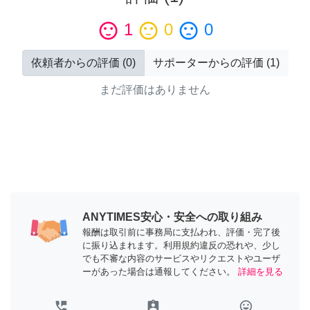
sentiment_satisfied
1
sentiment_neutral
0
sentiment_dissatisfied
0
依頼者からの評価
(
0
)
サポーターからの評価
(
1
)
まだ評価はありません
ANYTIMES安心・安全への取り組み
報酬は取引前に事務局に支払われ、評価・完了後
に振り込まれます。利用規約違反の恐れや、少し
でも不審な内容のサービスやリクエストやユーザ
ーがあった場合は通報してください。
詳細を見る
perm_phone_msg
assignment_ind
tag_faces