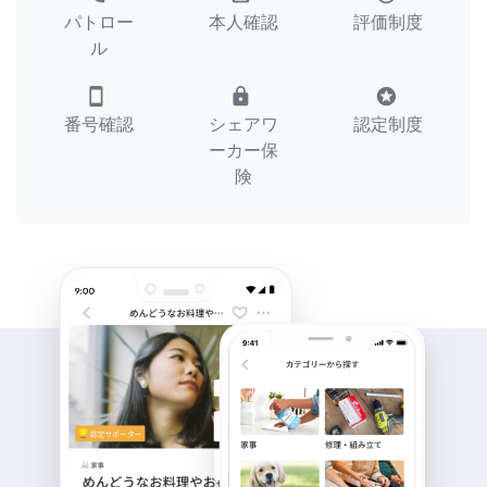
パトロー
本人確認
評価制度
ル
smartphone
lock
stars
番号確認
シェアワ
認定制度
ーカー保
険