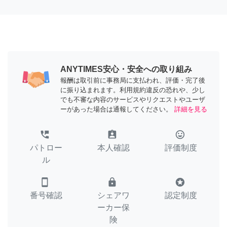
ANYTIMES安心・安全への取り組み
報酬は取引前に事務局に支払われ、評価・完了後
に振り込まれます。利用規約違反の恐れや、少し
でも不審な内容のサービスやリクエストやユーザ
ーがあった場合は通報してください。
詳細を見る
perm_phone_msg
assignment_ind
tag_faces
パトロー
本人確認
評価制度
ル
smartphone
lock
stars
番号確認
シェアワ
認定制度
ーカー保
険