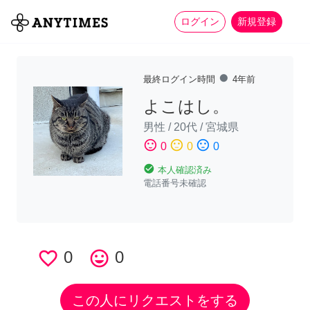
more_horiz
全て
修理・組立
家事
ログイン
新規登録
fiber_manual_record
最終ログイン時間
4年前
よこはし。
男性
/
20代
/
宮城県
sentiment_satisfied
sentiment_neutral
sentiment_dissatisfied
0
0
0
check_circle
本人確認済み
電話番号未確認
favorite_border
0
tag_faces
0
この人にリクエストをする