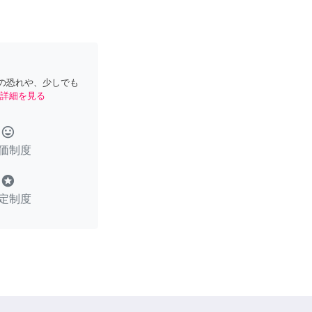
の恐れや、少しでも
詳細を見る
tag_faces
価制度
stars
定制度