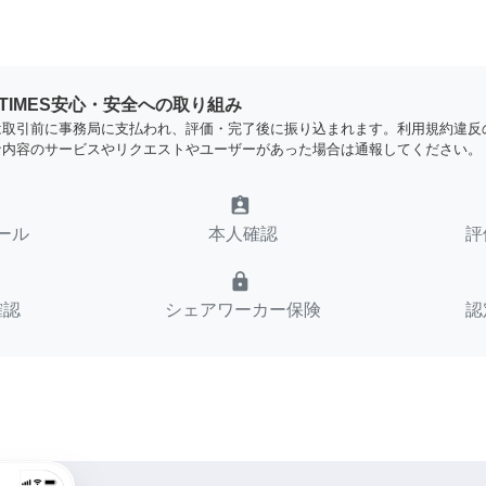
YTIMES安心・安全への取り組み
は取引前に事務局に支払われ、評価・完了後に振り込まれます。利用規約違反
な内容のサービスやリクエストやユーザーがあった場合は通報してください。
assignment_ind
ール
本人確認
評
lock
確認
シェアワーカー保険
認