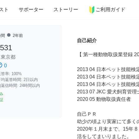
more_horiz
インテリア
趣味・習い事
ペット
料理
スト
サポーター
ストーリー
ご利用ガイド
fiber_manual_record
時間
2年前
自己紹介
0531
【 第一種動物取扱業登録 20 
/
東京都
ssatisfied
0
2013 04 日本ペット技能
率: 100%
2013 04 日本ペット技能
均返答時間: 2日以内
2013 04 日本ペット技能
返信時間: 24時間以内
2013 07 JKC 愛犬飼育管
み
2020 05 動物取扱責任者
証
自己ＰＲ
幼少の頃より実家にて多く
2020年１月末まで、15年 
活をしてまいりました。