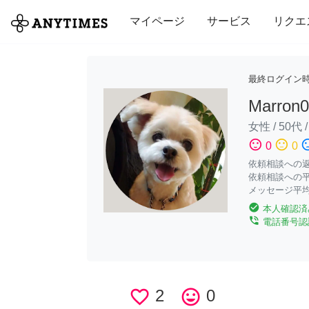
全て
修理・組立
家事
引っ越し
マイページ
サービス
リクエ
最終ログイン
Marron
女性
/
50代
sentiment_satisfied
sentiment_neutral
sentiment_di
0
0
依頼相談への返答
依頼相談への平
メッセージ平均
check_circle
本人確認済
phone_in_talk
電話番号認
favorite_border
2
tag_faces
0