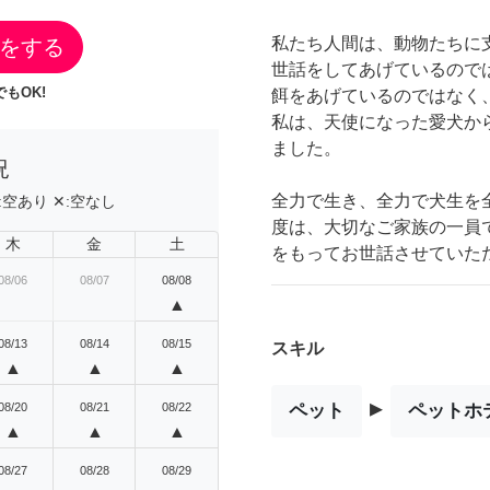
私たち人間は、動物たちに
をする
世話をしてあげているので
もOK!
餌をあげているのではなく
私は、天使になった愛犬か
ました。
況
全力で生き、全力で犬生を
:
空あり
✕:
空なし
度は、大切なご家族の一員
木
金
土
をもってお世話させていた
08/06
08/07
08/08
▲
08/13
08/14
08/15
スキル
▲
▲
▲
▸
08/20
08/21
08/22
ペット
ペットホ
▲
▲
▲
08/27
08/28
08/29