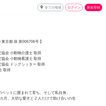
place
全ての地域
ログイン
新規登録
東京都 保 第006706号 】
検定協会 小動物介護士 取得
検定協会 小動物看護士 取得
検定協会 ドッグシッター 取得
理士 取得
のペットに囲まれて育ち、そして私自身、
8 カ月、大切な愛犬と 2 人だけで助け合いの生