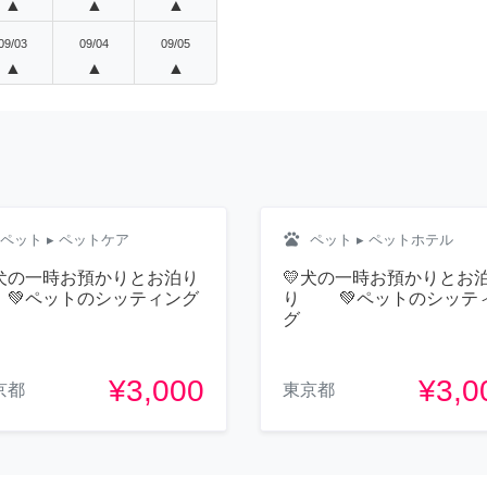
▲
▲
▲
09/03
09/04
09/05
▲
▲
▲
pets
ペット
▸ ペットケア
ペット
▸ ペットホテル
犬の一時お預かりとお泊り
💛犬の一時お預かりとお
ペットのシッティング
り 💚ペットのシッテ
グ
¥3,000
¥3,0
京都
東京都