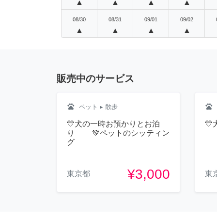
▲
▲
▲
▲
08/30
08/31
09/01
09/02
▲
▲
▲
▲
販売中のサービス
pets
pets
ペット
▸ 散歩
💛犬の一時お預かりとお泊

り 💚ペットのシッティン

グ
¥3,000
東京都
東