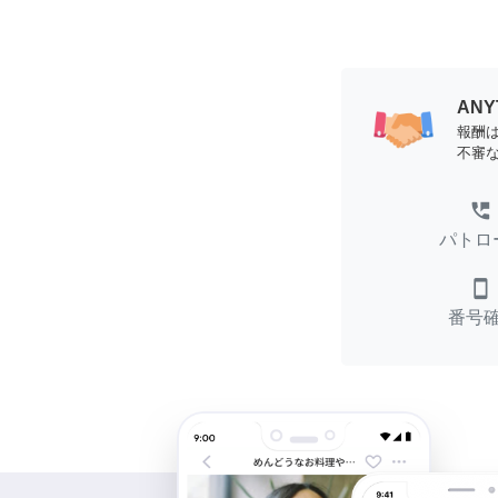
AN
報酬
不審
perm_phone_msg
パトロ
smartphone
番号