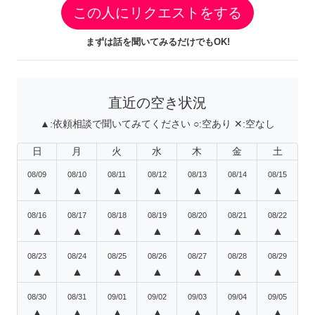
この人にリクエストをする
まずは話を聞いてみるだけでもOK!
直近の空き状況
▲:
依頼相談で聞いてみてください
○:
空あり
✕:
空なし
日
月
火
水
木
金
土
08/09
08/10
08/11
08/12
08/13
08/14
08/15
▲
▲
▲
▲
▲
▲
▲
08/16
08/17
08/18
08/19
08/20
08/21
08/22
▲
▲
▲
▲
▲
▲
▲
08/23
08/24
08/25
08/26
08/27
08/28
08/29
▲
▲
▲
▲
▲
▲
▲
08/30
08/31
09/01
09/02
09/03
09/04
09/05
▲
▲
▲
▲
▲
▲
▲