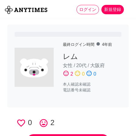
more_horiz
全て
修理・組立
家事
ログイン
新規登録
fiber_manual_record
最終ログイン時間
4年前
レム
女性
/
20代
/
大阪府
sentiment_satisfied
sentiment_neutral
sentiment_dissatisfied
2
0
0
本人確認未確認
電話番号未確認
favorite_border
0
tag_faces
2