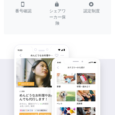
smartphone
lock
stars
番号確認
シェアワ
認定制度
ーカー保
険