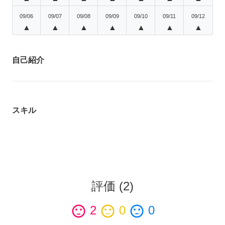
09/06
09/07
09/08
09/09
09/10
09/11
09/12
▲
▲
▲
▲
▲
▲
▲
自己紹介
スキル
評価
(
2
)
sentiment_satisfied
2
sentiment_neutral
0
sentiment_dissatisfied
0