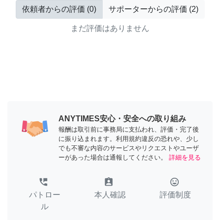
依頼者からの評価
(
0
)
サポーターからの評価
(
2
)
まだ評価はありません
ANYTIMES安心・安全への取り組み
報酬は取引前に事務局に支払われ、評価・完了後
に振り込まれます。利用規約違反の恐れや、少し
でも不審な内容のサービスやリクエストやユーザ
ーがあった場合は通報してください。
詳細を見る
perm_phone_msg
assignment_ind
tag_faces
パトロー
本人確認
評価制度
ル