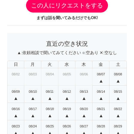
この人にリクエストをする
まずは話を聞いてみるだけでもOK!
直近の空き状況
▲:
依頼相談で聞いてみてください
○:
空あり
✕:
空なし
日
月
火
水
木
金
土
08/02
08/03
08/04
08/05
08/06
08/07
08/08
▲
▲
08/09
08/10
08/11
08/12
08/13
08/14
08/15
▲
▲
▲
▲
▲
▲
▲
08/16
08/17
08/18
08/19
08/20
08/21
08/22
▲
▲
▲
▲
▲
▲
▲
08/23
08/24
08/25
08/26
08/27
08/28
08/29
▲
▲
▲
▲
▲
▲
▲