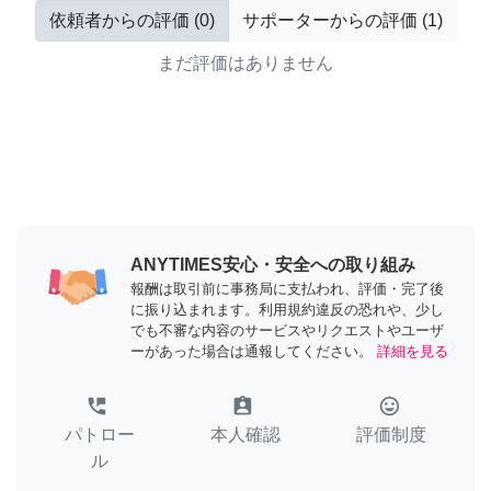
依頼者からの評価
(
0
)
サポーターからの評価
(
1
)
まだ評価はありません
ANYTIMES安心・安全への取り組み
報酬は取引前に事務局に支払われ、評価・完了後
に振り込まれます。利用規約違反の恐れや、少し
でも不審な内容のサービスやリクエストやユーザ
ーがあった場合は通報してください。
詳細を見る
perm_phone_msg
assignment_ind
tag_faces
パトロー
本人確認
評価制度
ル