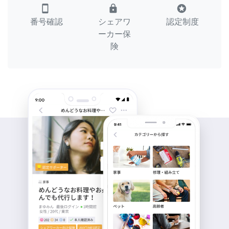
smartphone
lock
stars
番号確認
シェアワ
認定制度
ーカー保
険