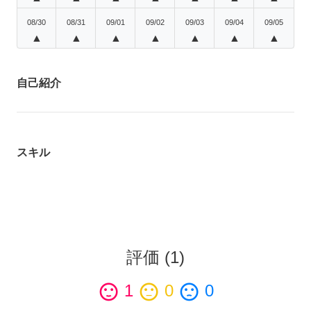
08/30
08/31
09/01
09/02
09/03
09/04
09/05
▲
▲
▲
▲
▲
▲
▲
自己紹介
スキル
評価
(
1
)
sentiment_satisfied
1
sentiment_neutral
0
sentiment_dissatisfied
0