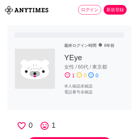
more_horiz
全て
修理・組立
家事
ログイン
新規登録
fiber_manual_record
最終ログイン時間
6年前
YEye
女性
/
60代
/
東京都
sentiment_satisfied
sentiment_neutral
sentiment_dissatisfied
1
0
0
本人確認未確認
電話番号未確認
favorite_border
0
tag_faces
1