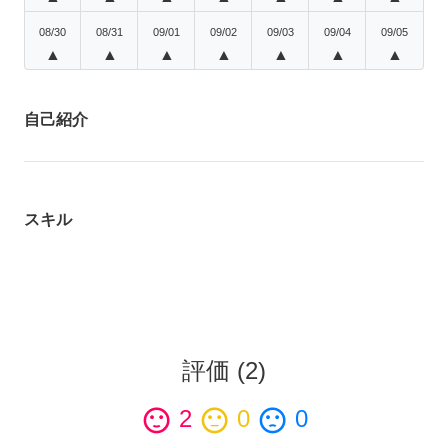
08/30
08/31
09/01
09/02
09/03
09/04
09/05
▲
▲
▲
▲
▲
▲
▲
自己紹介
スキル
評価
(
2
)
sentiment_satisfied
2
sentiment_neutral
0
sentiment_dissatisfied
0