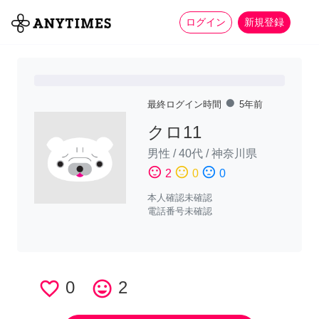
more_horiz
全て
修理・組立
家事
ログイン
新規登録
fiber_manual_record
最終ログイン時間
5年前
クロ11
男性
/
40代
/
神奈川県
sentiment_satisfied
sentiment_neutral
sentiment_dissatisfied
2
0
0
本人確認未確認
電話番号未確認
favorite_border
0
tag_faces
2