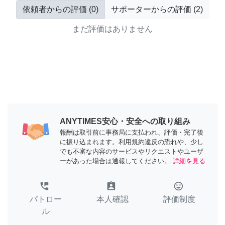
依頼者からの評価
(
0
)
サポーターからの評価
(
2
)
まだ評価はありません
ANYTIMES安心・安全への取り組み
報酬は取引前に事務局に支払われ、評価・完了後
に振り込まれます。利用規約違反の恐れや、少し
でも不審な内容のサービスやリクエストやユーザ
ーがあった場合は通報してください。
詳細を見る
perm_phone_msg
assignment_ind
tag_faces
パトロー
本人確認
評価制度
ル