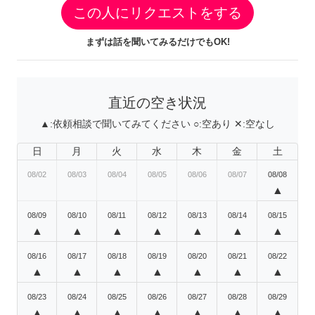
この人にリクエストをする
まずは話を聞いてみるだけでもOK!
直近の空き状況
▲:
依頼相談で聞いてみてください
○:
空あり
✕:
空なし
日
月
火
水
木
金
土
08/02
08/03
08/04
08/05
08/06
08/07
08/08
▲
08/09
08/10
08/11
08/12
08/13
08/14
08/15
▲
▲
▲
▲
▲
▲
▲
08/16
08/17
08/18
08/19
08/20
08/21
08/22
▲
▲
▲
▲
▲
▲
▲
08/23
08/24
08/25
08/26
08/27
08/28
08/29
▲
▲
▲
▲
▲
▲
▲