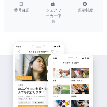
smartphone
lock
stars
番号確認
シェアワ
認定制度
ーカー保
険