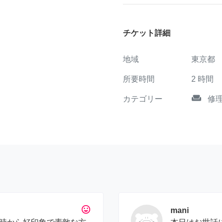
チケット詳細
地域
東京都
所要時間
2
時間
weekend
カテゴリー
修
tag_faces
mani