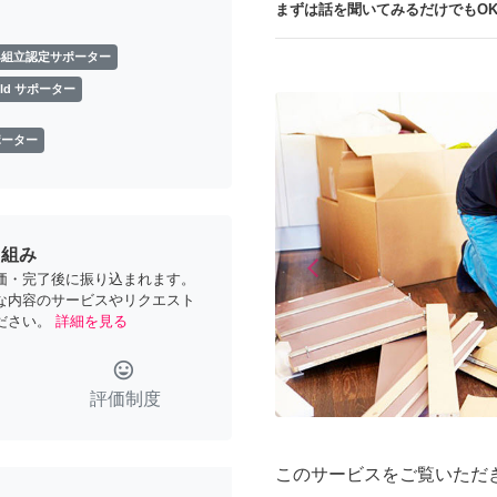
まずは話を聞いてみるだけでもOK
具組立認定サポーター
old サポーター
ポーター
り組み
arrow_back_ios
Previous
価・完了後に振り込まれます。
な内容のサービスやリクエスト
ださい。
詳細を見る
tag_faces
評価制度
このサービスをご覧いただ