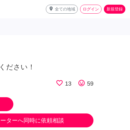
place
全ての地域
ログイン
新規登録
ください！
favorite_border
tag_faces
13
59
ポーターへ同時に依頼相談