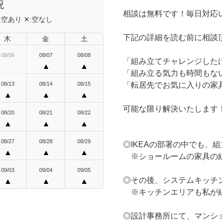
況
相談は無料です！毎日対応
:
空あり
✕:
空なし
下記の詳細を読む前に相談
木
金
土
08/06
08/07
08/08
「組み立てチャレンジした
▲
▲
「組み立る気力も時間もな
08/13
08/14
08/15
「転居先でお気に入りの家
▲
▲
▲
可能な限り解決いたします
08/20
08/21
08/22
▲
▲
▲
08/27
08/28
08/29
◎IKEAの部署の中でも、
▲
▲
▲
※ショールームの家具の
09/03
09/04
09/05
◎その後、システムキッチ
▲
▲
▲
※キッチンエリアも私が
◎設計事務所にて、マンシ