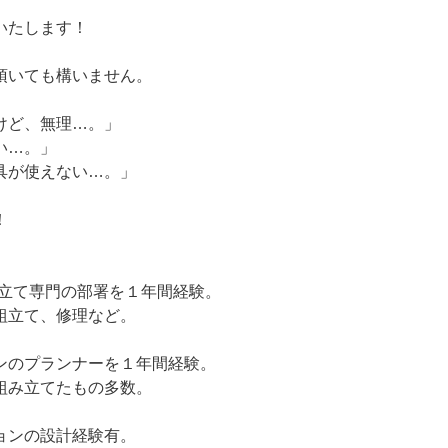
いたします！
頂いても構いません。
けど、無理…。」
い…。」
具が使えない…。」
！
組立て専門の部署を１年間経験。
組立て、修理など。
ンのプランナーを１年間経験。
組み立てたもの多数。
ョンの設計経験有。