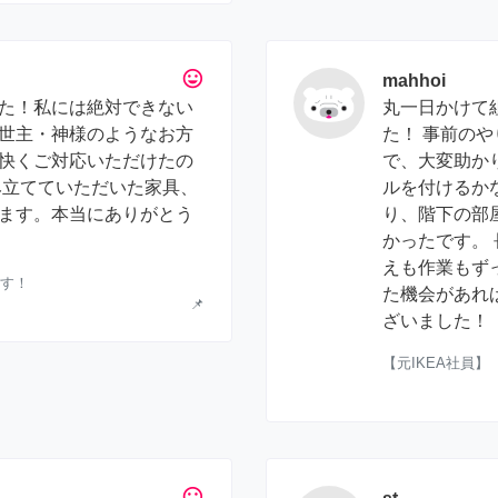
tag_faces
mahhoi
た！私には絶対できない
丸一日かけて
世主・神様のようなお方
た！ 事前の
快くご対応いただけたの
で、大変助か
み立てていただいた家具、
ルを付けるか
ます。本当にありがとう
り、階下の部
かったです。
えも作業もず
ます！
た機会があれ
📌
ざいました！
【元IKEA社員
tag_faces