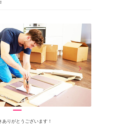
!
arrow_forward_ios
Next
きありがとうございます！