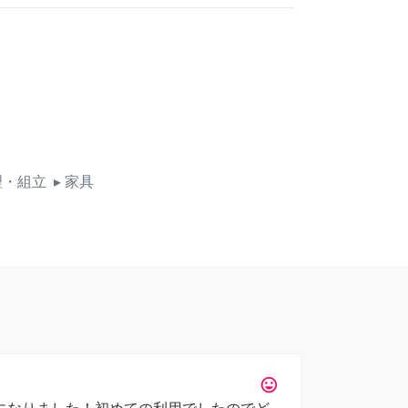
理・組立
▸ 家具
tag_faces