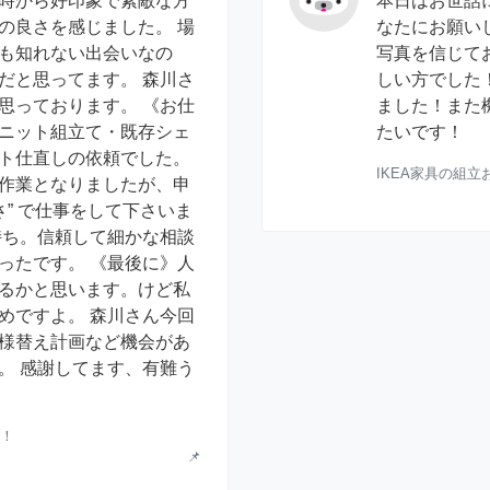
時から好印象で素敵な方
本日はお世話
の良さを感じました。 場
なたにお願い
も知れない出会いなの
写真を信じて
だと思ってます。 森川さ
しい方でした
思っております。 《お仕
ました！また
ニット組立て・既存シェ
たいです！
ト仕直しの依頼でした。
IKEA家具の組
作業となりましたが、申
寧さ” で仕事をして下さいま
持ち。信頼して細かな相談
ったです。 《最後に》人
るかと思います。けど私
めですよ。 森川さん今回
様替え計画など機会があ
。 感謝してます、有難う
す！
📌