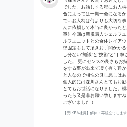
《森川さん》玄関でお迎えした
でした。お話しする程にお人柄
合によっては一期一会になるか
で…お人柄は何よりも大切な事
んに依頼して本当に良かったと
事》今回は新規購入シェルフユ
ルフユニットとの合体レイアウ
壁固定もして頂きお手間かかる
し分ない”知識”と”技術”と”丁
した。 更にセンスの良さもお
をする事が出来て凄く有り難か
と人なので相性の良し悪しはあ
個人的には森川さんとてもお勧
とてもお世話になりました。模
ったら又是非お願い致しますね
ございました！
【元IKEA社員】解体・再組立てしま