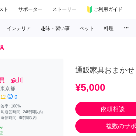
スト
サポーター
ストーリー
ご利用ガイド
more_horiz
インテリア
趣味・習い事
ペット
料理
具
通販家具おまかせ
社員 森川
¥5,000
/
東京都
sentiment_dissatisfied
12
0
率: 100%
依頼相談
均返答時間: 24時間以内
返信時間: 8時間以内
複数のサ
み
証