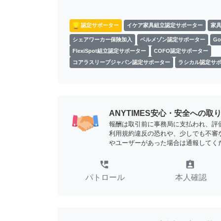
認定サポーター
イケア家具組立認定サポーター
家
シェアワーカー保険加入
ベルメゾン認定サポーター
G
FlexiSpot組立認定サポーター
COFO認定サポーター
コアラスリープジャパン認定サポーター
ラシカル認定サ
ANYTIMES安心・安全への取
報酬は取引前に事務局に支払われ、評
利用規約違反の恐れや、少しでも不審
やユーザーがあった場合は通報してく
perm_phone_msg
assignment_ind
パトロール
本人確認