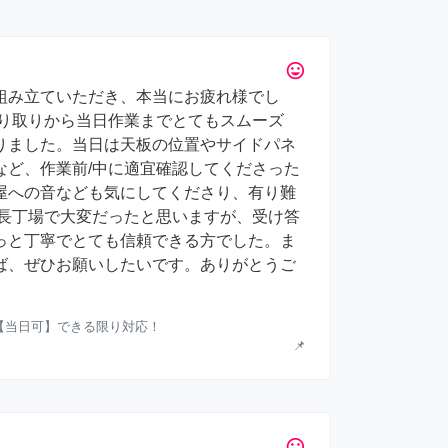
tag_faces
組み立ていただき、本当にお疲れ様でし
やり取りから当日作業までとてもスムーズ
りました。当日は天板の位置やサイドパネ
など、作業前/中に適宜確認してくださった
屋への音なども気にしてくださり、有り難
 長丁場で大変だったと思いますが、受け答
っと丁寧でとても信頼できる方でした。ま
ば、ぜひお願いしたいです。ありがとうご
】【当日可】できる限り対応！
📌
tag_faces