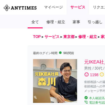
マイページ
サービス
リクエ
全て
修理・組立
家事
引っ越し
TOP
▸
サービス
▸
東京都
▸
修理・組立
▸
家
fiber_manual_record
最終ログイン時間
9時間前
元IKEA
男性
/
30代
sentiment_satisfied
sentiment_neutral
1198
依頼相談への返答
依頼相談への平
メッセージ平均
check_circle
本人確認済
phone_in_talk
電話番号認