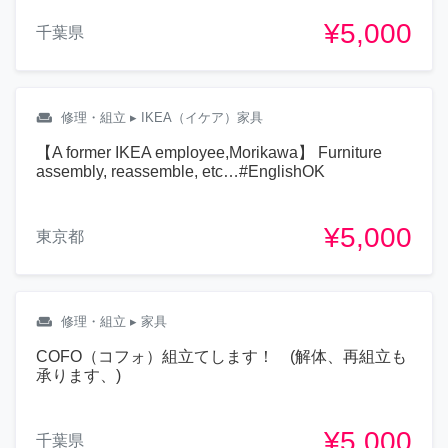
¥5,000
千葉県
weekend
修理・組立
▸ IKEA（イケア）家具
【A former IKEA employee,Morikawa】 Furniture
assembly, reassemble, etc…#EnglishOK
¥5,000
東京都
weekend
修理・組立
▸ 家具
COFO（コフォ）組立てします！ (解体、再組立も
承ります、)
¥5,000
千葉県