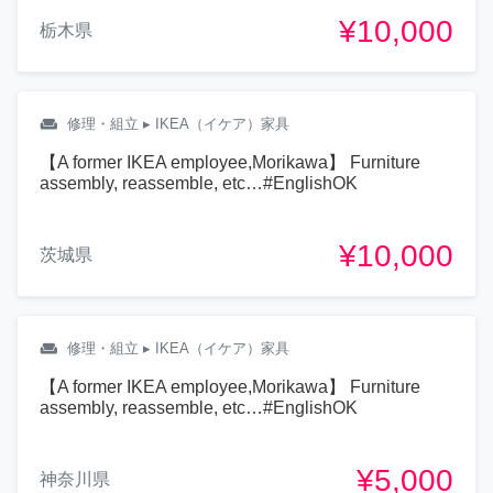
¥10,000
栃木県
weekend
修理・組立
▸ IKEA（イケア）家具
【A former IKEA employee,Morikawa】 Furniture
assembly, reassemble, etc…#EnglishOK
¥10,000
茨城県
weekend
修理・組立
▸ IKEA（イケア）家具
【A former IKEA employee,Morikawa】 Furniture
assembly, reassemble, etc…#EnglishOK
¥5,000
神奈川県