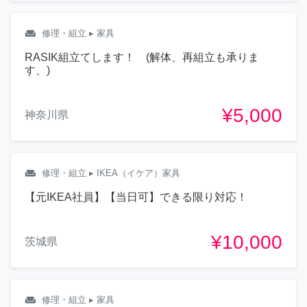
weekend
修理・組立
▸ 家具
RASIK組立てします！ (解体、再組立も承りま
す、)
¥5,000
神奈川県
weekend
修理・組立
▸ IKEA（イケア）家具
【元IKEA社員】【当日可】できる限り対応！
¥10,000
茨城県
weekend
修理・組立
▸ 家具