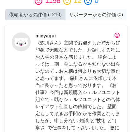
sentiment_satisfied
1198
sentiment_neutral
12
sentiment_dissatisfied
0
依頼者からの評価
(
1210
)
サポーターからの評価
(
0
)
tag_faces
micyagui
《森川さん》玄関でお迎えした時から好
印象で素敵な方でした。お話しする程に
お人柄の良さを感じました。 場合によ
っては一期一会になるかも知れない出会
いなので…お人柄は何よりも大切な事だ
と思ってます。 森川さんに依頼して本
当に良かったと思っております。 《お
仕事》今回は新規購入シェルフユニット
組立て・既存シェルフユニットとの合体
レイアウト仕直しの依頼でした。 壁固
定もして頂きお手間かかる作業となりま
したが、申し分ない”知識”と”技術”と”丁
寧さ” で仕事をして下さいました。 更に