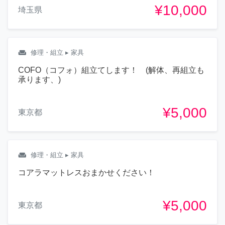
¥10,000
埼玉県
weekend
修理・組立
▸ 家具
COFO（コフォ）組立てします！ (解体、再組立も
承ります、)
¥5,000
東京都
weekend
修理・組立
▸ 家具
コアラマットレスおまかせください！
¥5,000
東京都