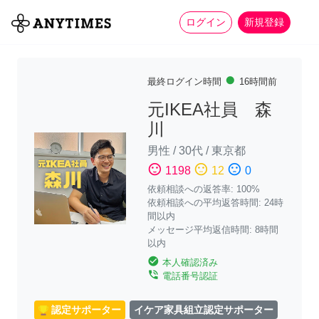
more_horiz
全て
修理・組立
家事
ログイン
新規登録
fiber_manual_record
最終ログイン時間
16時間前
元IKEA社員 森
川
男性
/
30代
/
東京都
sentiment_satisfied
sentiment_neutral
sentiment_dissatisfied
1198
12
0
依頼相談への返答率: 100%
依頼相談への平均返答時間: 24時
間以内
メッセージ平均返信時間: 8時間
以内
check_circle
本人確認済み
phone_in_talk
電話番号認証
認定サポーター
イケア家具組立認定サポーター