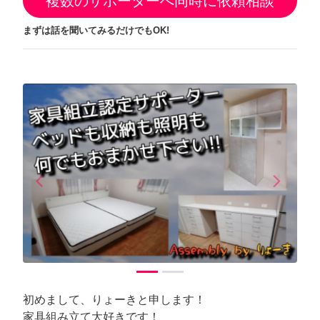
複数のサポーターへ同時に依頼相談
まずは話を聞いてみるだけでもOK!
arrow_back_ios
arrow_forward_ios
Previous
Next
初めまして、りょーきと申します！
家具組み立て大好きです！