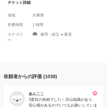
チケット詳細
地域
兵庫県
所要時間
1
時間
weekend
カテゴリ
修理・組立
▸ 家具
ー
依頼者からの評価
(
1038
)
tag_faces
あんここ
3度目の依頼でした✨ 沢山知識があり、
安心感があるのでいつもお願いしていま