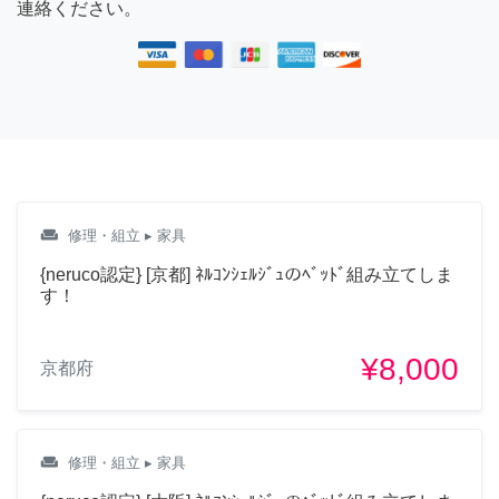
連絡ください。
敢えて全チケットには反映
させず、直近でご利用頂い
たチケットだけを更新して
「あ、どこかでそんなこと
書いてたなー」といったス
タンスで読んで頂ける気楽
で簡単な内容にしていこう
かと思います。
weekend
修理・組立
▸ 家具
2年前
{neruco認定} [京都] ﾈﾙｺﾝｼｪﾙｼﾞｭのﾍﾞｯﾄﾞ組み立てしま
す！
りょーき
¥8,000
京都府
こちら公開コメント欄にな
ります。 こちらにコメント
頂いても通知が来ない為、
weekend
気付くまでお返事が遅れた
修理・組立
▸ 家具
り、お返事出来ない場合が