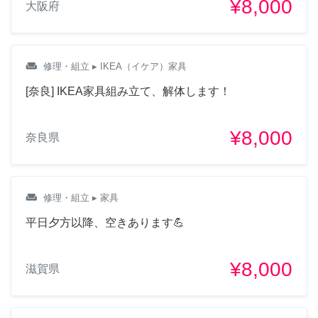
¥8,000
大阪府
weekend
修理・組立
▸ IKEA（イケア）家具
[奈良] IKEA家具組み立て、解体します！
¥8,000
奈良県
weekend
修理・組立
▸ 家具
平日夕方以降、空きあります💪
¥8,000
滋賀県