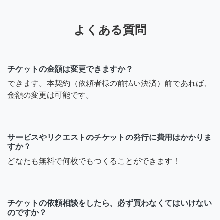
を、お互いの些細な勘違い
で受けて成立してしまった
ことがあり、関東のサポー
よくある質問
ターさん達に相談すること
で、とても心の支えになっ
た経験もありました。(その
チケットの金額は変更できますか？
際は、急ぎで向かえる関東
できます。本契約（依頼者様の前払い決済）前であれば、
のサポーターさんが見つか
金額の変更は可能です。
らなかったこともあり、片
道490kmの遠距離対応でお
伺いさせて頂きました。) こ
の様に、横のつながりで協
サービスやリクエストのチケットの発行に費用はかかりま
力して頂けるサポーターさ
すか？
んが数多く居ること、とて
どなたも無料で何枚でもつくることができます！
も心強く助かっております
し、協力要請が出来ること
は自身の強みでもあると思
っております。 また、他の
チケットの依頼相談をしたら、必ず買わなくてはいけない
のですか？
サポーターさんと共に作業