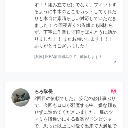
す！！組み立てだけでなく、フィットす
るように巾木のとこをカットしてくれた
りと本当に素晴らしい対応していただき
ました！ 今回夜遅くの依頼にも関わら
ず、丁寧に作業して頂きほんとうに助か
りました！！ またお願いします！！！
ありがとうございました！
[兵庫] IKEA家具組み立て、解体します！
📌
tag_faces
ろろ隊長
2回目の依頼でした。 安定のお仕事ぶり
で、今回もロロが邪魔する中、嫌な顔も
せずに進めてくださいました。 扉のツ
マミを段違いにする提案がドンピシャ
で、思った以上に可愛く出来て大満足で