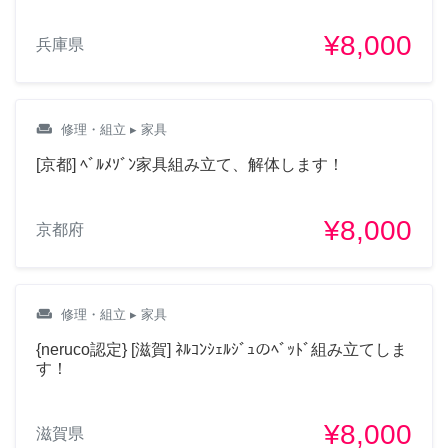
¥8,000
兵庫県
weekend
修理・組立
▸ 家具
[京都] ﾍﾞﾙﾒｿﾞﾝ家具組み立て、解体します！
¥8,000
京都府
weekend
修理・組立
▸ 家具
{neruco認定} [滋賀] ﾈﾙｺﾝｼｪﾙｼﾞｭのﾍﾞｯﾄﾞ組み立てしま
す！
¥8,000
滋賀県