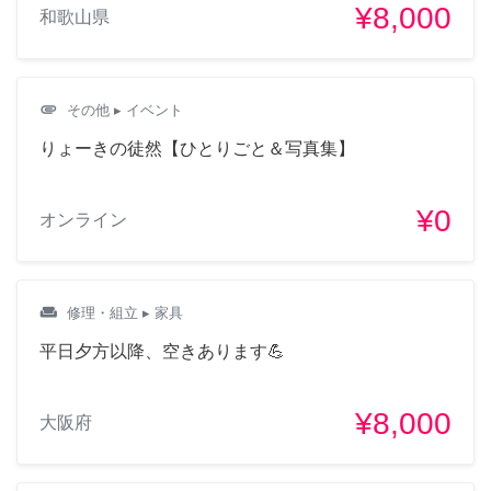
¥8,000
和歌山県
attachment
その他
▸ イベント
りょーきの徒然【ひとりごと＆写真集】
¥0
オンライン
weekend
修理・組立
▸ 家具
平日夕方以降、空きあります💪
¥8,000
大阪府