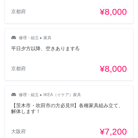
¥8,000
京都府
weekend
修理・組立
▸ 家具
平日夕方以降、空きあります💪
¥8,000
京都府
weekend
修理・組立
▸ IKEA（イケア）家具
【茨木市・吹田市の方必見!!!】各種家具組み立て、
解体します！
¥7,200
大阪府