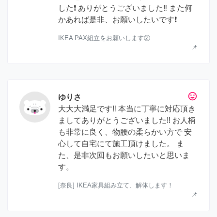
した❗️ ありがとうございました‼️ また何
かあれば是非、お願いしたいです❗️
IKEA PAX組立をお願いします②
📌
tag_faces
ゆりさ
大大大満足です‼︎ 本当に丁寧に対応頂き
ましてありがとうございました‼︎ お人柄
も非常に良く、物腰の柔らかい方で 安
心して自宅にて施工頂けました。 ま
た、是非次回もお願いしたいと思いま
す。
[奈良] IKEA家具組み立て、解体します！
📌