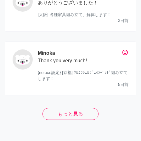
ありがとうございました！
[大阪] 各種家具組み立て、解体します！
3日前
tag_faces
Minoka
Thank you very much!
{neruco認定} [京都] ﾈﾙｺﾝｼｪﾙｼﾞｭのﾍﾞｯﾄﾞ組み立て
します！
5日前
もっと見る