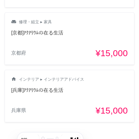
weekend
修理・組立
▸ 家具
[京都]ｱｸｱﾘｳﾑの在る生活
¥15,000
京都府
home
インテリア
▸ インテリアアドバイス
[兵庫]ｱｸｱﾘｳﾑの在る生活
¥15,000
兵庫県