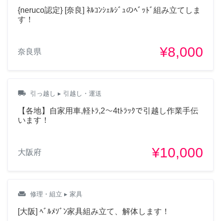
{neruco認定} [奈良] ﾈﾙｺﾝｼｪﾙｼﾞｭのﾍﾞｯﾄﾞ組み立てしま
す！
¥8,000
奈良県
local_shipping
引っ越し
▸ 引越し・運送
【各地】自家用車,軽ﾄﾗ,2～4tﾄﾗｯｸで引越し作業手伝
います！
¥10,000
大阪府
weekend
修理・組立
▸ 家具
[大阪] ﾍﾞﾙﾒｿﾞﾝ家具組み立て、解体します！