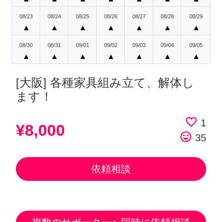
08/23
08/24
08/25
08/26
08/27
08/28
08/29
▲
▲
▲
▲
▲
▲
▲
08/30
08/31
09/01
09/02
09/03
09/04
09/05
▲
▲
▲
▲
▲
▲
▲
[大阪] 各種家具組み立て、解体し
ます！
favorite_border
1
¥8,000
tag_faces
35
依頼相談