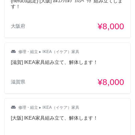
{neruco認定} [大阪] ﾈﾙｺﾝｼｪﾙｼﾞｭのﾍﾞｯﾄﾞ組み立てしま
あります。 ご依頼の内容に
す！
ついては「依頼相談する」
からお気軽にお声掛け頂け
¥8,000
大阪府
たらと思います。実際のご
依頼の対応が決定するまで
相談無料になります。 公開
コメントの活用方法につい
weekend
修理・組立
▸ IKEA（イケア）家具
ては何らかの形で公開のコ
[滋賀] IKEA家具組み立て、解体します！
ミュニティ活用が出来れば
良いかなと考えております
が、ご自由に使える箇所に
¥8,000
滋賀県
なりますので、気兼ねなく
ご利用頂ければと思いま
す。
weekend
修理・組立
▸ IKEA（イケア）家具
2年前
[大阪] IKEA家具組み立て、解体します！