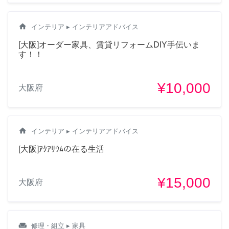
home
インテリア
▸ インテリアアドバイス
[大阪]オーダー家具、賃貸リフォームDIY手伝いま
す！！
¥10,000
大阪府
home
インテリア
▸ インテリアアドバイス
[大阪]ｱｸｱﾘｳﾑの在る生活
¥15,000
大阪府
weekend
修理・組立
▸ 家具