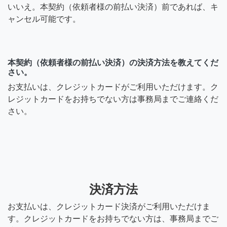
をする事で、参考に出来る
いいえ。本契約（依頼者様の前払い決済）前であれば、キ
ことも沢山あり、色々と学
ャンセル可能です。
ばせて貰っています。
2年前
本契約（依頼者様の前払い決済）の決済方法を教えてくだ
さい。
お支払いは、クレジットカードがご利用いただけます。ク
りょーき
レジットカードをお持ちでない方は事務局までご連絡くだ
さい。
公開コメントの活用方法に
ついてですが、 色々と考え
ていたところ、 日頃の考え
事や、役に立つお話を発信
していく場として活用し
て、人柄や良い情報を関わ
った方々の日常に取り入れ
決済方法
て貰えればと思い付きまし
お支払いは、クレジットカード決済がご利用いただけま
た。 公開コメントはチケッ
す。クレジットカードをお持ちでない方は、事務局までご
ト毎に分かれてますので、