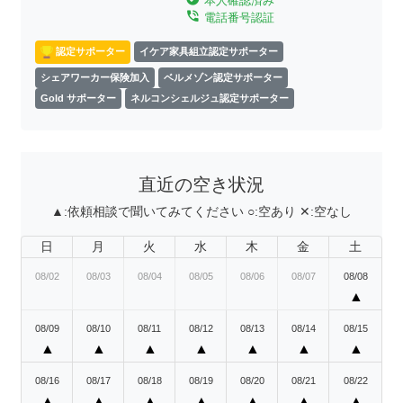
本人確認済み
phone_in_talk
電話番号認証
認定サポーター
イケア家具組立認定サポーター
シェアワーカー保険加入
ベルメゾン認定サポーター
Gold サポーター
ネルコンシェルジュ認定サポーター
直近の空き状況
▲:
依頼相談で聞いてみてください
○:
空あり
✕:
空なし
日
月
火
水
木
金
土
08/02
08/03
08/04
08/05
08/06
08/07
08/08
▲
08/09
08/10
08/11
08/12
08/13
08/14
08/15
▲
▲
▲
▲
▲
▲
▲
08/16
08/17
08/18
08/19
08/20
08/21
08/22
▲
▲
▲
▲
▲
▲
▲