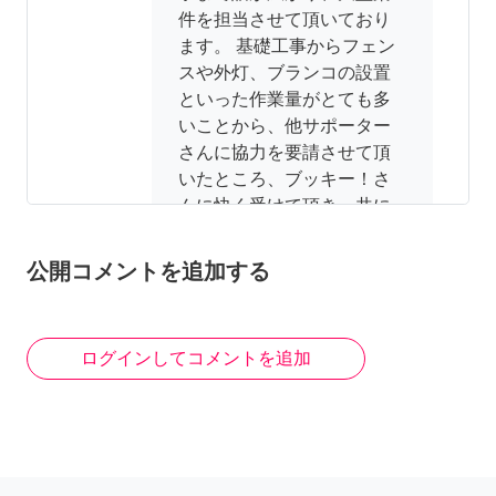
件を担当させて頂いており
ます。 基礎工事からフェン
スや外灯、ブランコの設置
といった作業量がとても多
いことから、他サポーター
さんに協力を要請させて頂
いたところ、ブッキー！さ
んに快く受けて頂き、共に
作業を進めております。 お
互いに初めての作業もある
公開コメントを追加する
為、知識を増やしながら対
応する事は、とても勉強に
なりますし、やりがいもあ
ログインしてコメントを追加
ります。 以前も、別のサポ
ーターさんのkagemushaさ
んと大型案件に2人で対応し
たこともありますし、 東京
の依頼者様からのご依頼