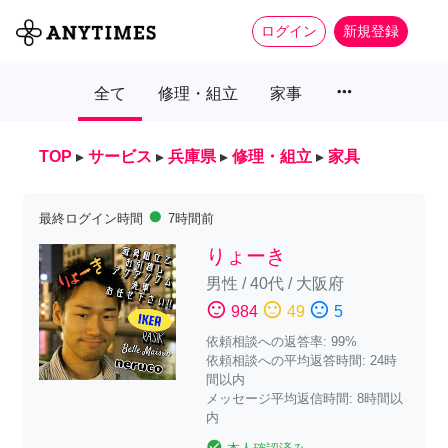
ログイン
新規登録
more_horiz
全て
修理・組立
家事
TOP
▸
サービス
▸
兵庫県
▸
修理・組立
▸
家具
fiber_manual_record
最終ログイン時間
7時間前
りょーき
男性
/
40代
/
大阪府
sentiment_satisfied
sentiment_neutral
sentiment_dissatisfied
984
49
5
依頼相談への返答率: 99%
依頼相談への平均返答時間: 24時
間以内
メッセージ平均返信時間: 8時間以
内
check_circle