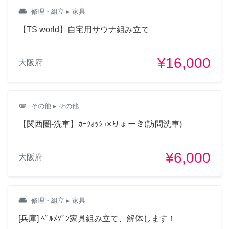
weekend
修理・組立
▸ 家具
【TS world】自宅用サウナ組み立て
¥16,000
大阪府
attachment
その他
▸ その他
【関西圏-洗車】ｶｰｳｫｯｼｭ×りょーき(訪問洗車)
¥6,000
大阪府
weekend
修理・組立
▸ 家具
[兵庫] ﾍﾞﾙﾒｿﾞﾝ家具組み立て、解体します！