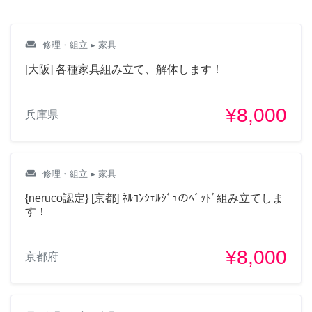
weekend
修理・組立
▸ 家具
[大阪] 各種家具組み立て、解体します！
¥8,000
兵庫県
weekend
修理・組立
▸ 家具
{neruco認定} [京都] ﾈﾙｺﾝｼｪﾙｼﾞｭのﾍﾞｯﾄﾞ組み立てしま
す！
¥8,000
京都府