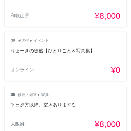
¥8,000
和歌山県
attachment
その他
▸ イベント
りょーきの徒然【ひとりごと＆写真集】
¥0
オンライン
weekend
修理・組立
▸ 家具
平日夕方以降、空きあります💪
¥8,000
大阪府