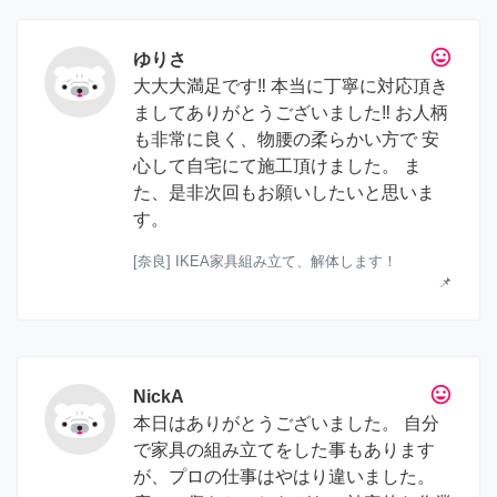
tag_faces
ゆりさ
大大大満足です‼︎ 本当に丁寧に対応頂き
ましてありがとうございました‼︎ お人柄
も非常に良く、物腰の柔らかい方で 安
心して自宅にて施工頂けました。 ま
た、是非次回もお願いしたいと思いま
す。
[奈良] IKEA家具組み立て、解体します！
📌
tag_faces
NickA
本日はありがとうございました。 自分
で家具の組み立てをした事もあります
が、プロの仕事はやはり違いました。