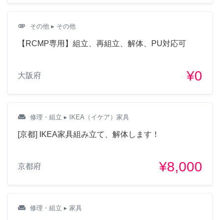
attachment
その他
▸ その他
【RCMP専用】組立、再組立、解体、PU対応可
¥0
大阪府
weekend
修理・組立
▸ IKEA（イケア）家具
[京都] IKEA家具組み立て、解体します！
¥8,000
京都府
weekend
修理・組立
▸ 家具