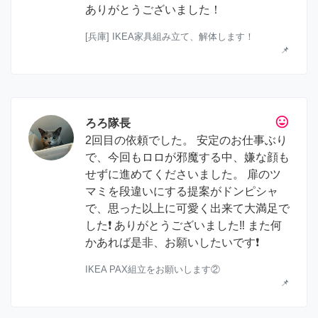
ありがとうございました！
[兵庫] IKEA家具組み立て、解体します！
📌
tag_faces
ろろ隊長
2回目の依頼でした。 安定のお仕事ぶり
で、今回もロロが邪魔する中、嫌な顔も
せずに進めてくださいました。 扉のツ
マミを段違いにする提案がドンピシャ
で、思った以上に可愛く出来て大満足で
した❗️ ありがとうございました‼️ また何
かあれば是非、お願いしたいです❗️
IKEA PAX組立をお願いします②
📌