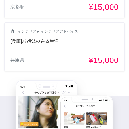
¥15,000
京都府
home
インテリア
▸ インテリアアドバイス
[兵庫]ｱｸｱﾘｳﾑの在る生活
¥15,000
兵庫県