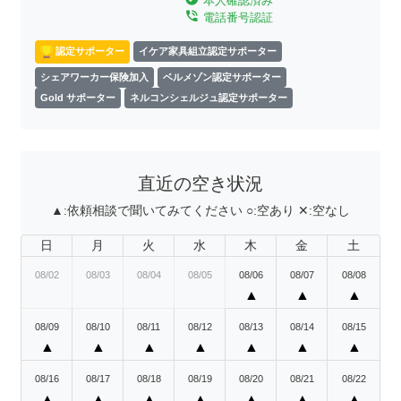
本人確認済み
phone_in_talk
電話番号認証
認定サポーター
イケア家具組立認定サポーター
シェアワーカー保険加入
ベルメゾン認定サポーター
Gold サポーター
ネルコンシェルジュ認定サポーター
直近の空き状況
▲:
依頼相談で聞いてみてください
○:
空あり
✕:
空なし
日
月
火
水
木
金
土
08/02
08/03
08/04
08/05
08/06
08/07
08/08
▲
▲
▲
08/09
08/10
08/11
08/12
08/13
08/14
08/15
▲
▲
▲
▲
▲
▲
▲
08/16
08/17
08/18
08/19
08/20
08/21
08/22
▲
▲
▲
▲
▲
▲
▲