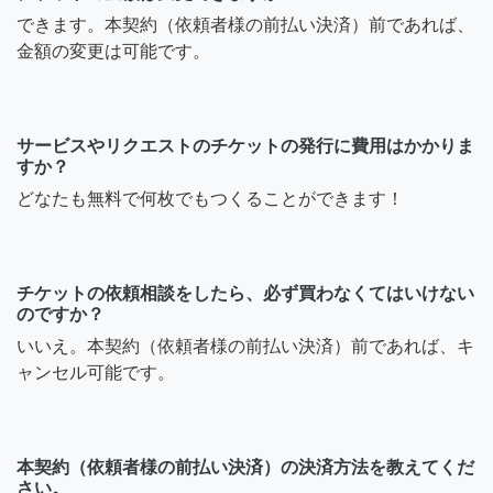
コメントの活用方法につい
できます。本契約（依頼者様の前払い決済）前であれば、
ては何らかの形で公開のコ
金額の変更は可能です。
ミュニティ活用が出来れば
良いかなと考えております
が、ご自由に使える箇所に
サービスやリクエストのチケットの発行に費用はかかりま
なりますので、気兼ねなく
すか？
ご利用頂ければと思いま
どなたも無料で何枚でもつくることができます！
す。
2年前
チケットの依頼相談をしたら、必ず買わなくてはいけない
のですか？
いいえ。本契約（依頼者様の前払い決済）前であれば、キ
ャンセル可能です。
本契約（依頼者様の前払い決済）の決済方法を教えてくだ
さい。