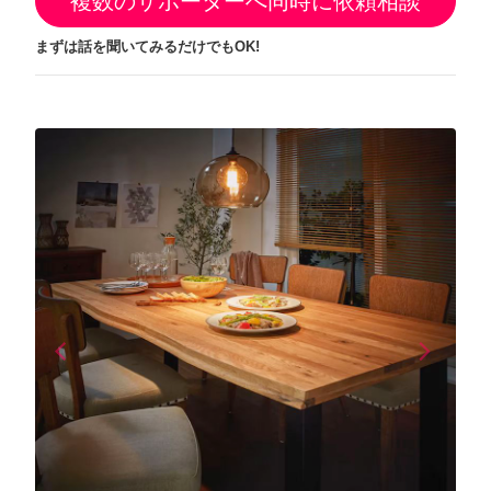
複数のサポーターへ同時に依頼相談
まずは話を聞いてみるだけでもOK!
arrow_back_ios
arrow_forward_ios
Previous
Next