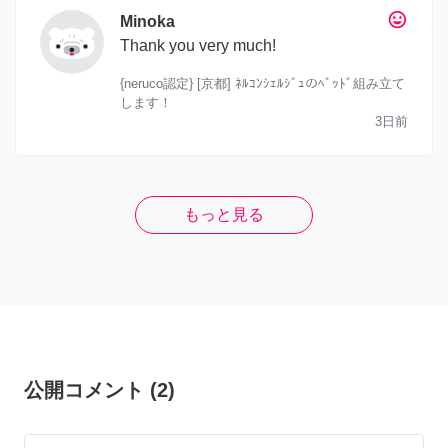
tag_faces
Minoka
Thank you very much!
{neruco認定} [京都] ﾈﾙｺﾝｼｪﾙｼﾞｭのﾍﾞｯﾄﾞ組み立て
します！
3日前
もっと見る
公開コメント
(
2
)