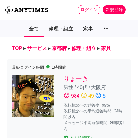
ログイン
新規登録
more_horiz
全て
修理・組立
家事
TOP
▸
サービス
▸
京都府
▸
修理・組立
▸
家具
fiber_manual_record
最終ログイン時間
1時間前
りょーき
男性
/
40代
/
大阪府
sentiment_satisfied
sentiment_neutral
sentiment_dissatisfied
984
49
5
依頼相談への返答率: 99%
依頼相談への平均返答時間: 24時
間以内
メッセージ平均返信時間: 8時間以
内
check_circle