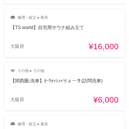
weekend
修理・組立
▸ 家具
【TS world】自宅用サウナ組み立て
¥16,000
大阪府
attachment
その他
▸ その他
【関西圏-洗車】ｶｰｳｫｯｼｭ×りょーき(訪問洗車)
¥6,000
大阪府
weekend
修理・組立
▸ 家具