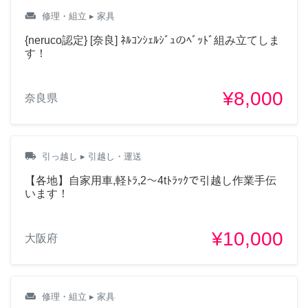
weekend
修理・組立
▸ 家具
{neruco認定} [奈良] ﾈﾙｺﾝｼｪﾙｼﾞｭのﾍﾞｯﾄﾞ組み立てしま
す！
¥8,000
奈良県
local_shipping
引っ越し
▸ 引越し・運送
【各地】自家用車,軽ﾄﾗ,2～4tﾄﾗｯｸで引越し作業手伝
います！
¥10,000
大阪府
weekend
修理・組立
▸ 家具