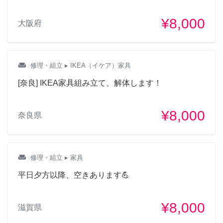
¥8,000
大阪府
weekend
修理・組立
▸ IKEA（イケア）家具
[奈良] IKEA家具組み立て、解体します！
¥8,000
奈良県
weekend
修理・組立
▸ 家具
平日夕方以降、空きあります💪
¥8,000
滋賀県