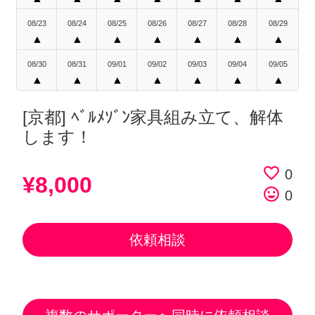
08/23
08/24
08/25
08/26
08/27
08/28
08/29
▲
▲
▲
▲
▲
▲
▲
08/30
08/31
09/01
09/02
09/03
09/04
09/05
▲
▲
▲
▲
▲
▲
▲
[京都] ﾍﾞﾙﾒｿﾞﾝ家具組み立て、解体
します！
favorite_border
0
¥8,000
tag_faces
0
依頼相談