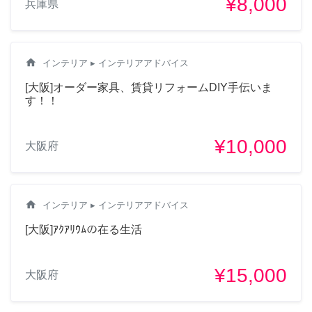
¥8,000
兵庫県
home
インテリア
▸ インテリアアドバイス
[大阪]オーダー家具、賃貸リフォームDIY手伝いま
す！！
¥10,000
大阪府
home
インテリア
▸ インテリアアドバイス
[大阪]ｱｸｱﾘｳﾑの在る生活
¥15,000
大阪府