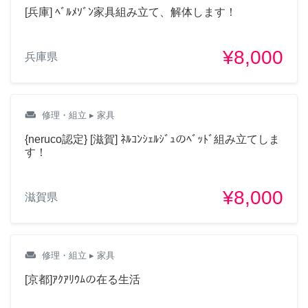
[兵庫] ﾍﾞﾙﾒｿﾞﾝ家具組み立て、解体します！
¥8,000
兵庫県
weekend
修理・組立
▸ 家具
{neruco認定} [滋賀] ﾈﾙｺﾝｼｪﾙｼﾞｭのﾍﾞｯﾄﾞ組み立てしま
す！
¥8,000
滋賀県
weekend
修理・組立
▸ 家具
[京都]ｱｸｱﾘｳﾑの在る生活