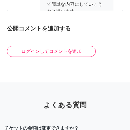
で簡単な内容にしていこう
かと思います。
2年前
公開コメントを追加する
りょーき
ログインしてコメントを追加
こちら公開コメント欄にな
ります。 こちらにコメント
頂いても通知が来ない為、
気付くまでお返事が遅れた
り、お返事出来ない場合が
あります。 ご依頼の内容に
ついては「依頼相談する」
よくある質問
からお気軽にお声掛け頂け
たらと思います。実際のご
依頼の対応が決定するまで
チケットの金額は変更できますか？
相談無料になります。 公開