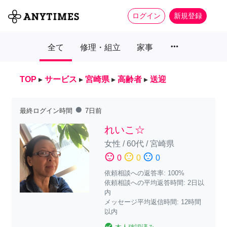
ログイン
新規登録
more_horiz
全て
修理・組立
家事
TOP
▸
サービス
▸
宮崎県
▸
高齢者
▸
送迎
fiber_manual_record
最終ログイン時間
7日前
れいこ☆
女性
/
60代
/
宮崎県
sentiment_satisfied
sentiment_neutral
sentiment_dissatisfied
0
0
0
依頼相談への返答率: 100%
依頼相談への平均返答時間: 2日以
内
メッセージ平均返信時間: 12時間
以内
check_circle