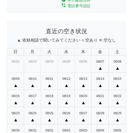
本人確認済み
phone_in_talk
電話番号認証
直近の空き状況
▲:
依頼相談で聞いてみてください
○:
空あり
✕:
空なし
日
月
火
水
木
金
土
08/02
08/03
08/04
08/05
08/06
08/07
08/08
▲
▲
08/09
08/10
08/11
08/12
08/13
08/14
08/15
▲
▲
▲
▲
▲
▲
▲
08/16
08/17
08/18
08/19
08/20
08/21
08/22
▲
▲
▲
▲
▲
▲
▲
08/23
08/24
08/25
08/26
08/27
08/28
08/29
▲
▲
▲
▲
▲
▲
▲
08/30
08/31
09/01
09/02
09/03
09/04
09/05