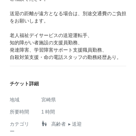
送迎の距離が遠方となる場合は、別途交通費のご負担
をお願いします。
老人福祉デイサービスの送迎運転手、
知的障がい者施設の支援員勤務、
発達障害、学習障害サポート支援職員勤務、
自殺対策支援・命の電話スタッフの勤務経歴あり。
チケット詳細
地域
宮崎県
所要時間
1
時間
escalator_warning
カテゴリ
高齢者
▸ 送迎
ー