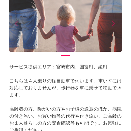
arrow_back_ios
arrow_forward_ios
Previous
Next
サービス提供エリア：宮崎市内、国富町、綾町
こちらは４人乗りの軽自動車で伺います。車いすには
対応しておりませんが、歩行器を車に乗せて移動でき
ます。
高齢者の方、障がいの方やお子様の送迎のほか、病院
の付き添い、お買い物等の代行や付き添い、ご高齢の
お１人暮らしの方の安否確認等も可能です。お気軽に
ご相談ください。