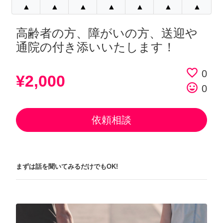
▲
▲
▲
▲
▲
▲
▲
高齢者の方、障がいの方、送迎や
通院の付き添いいたします！
favorite_border
0
¥2,000
tag_faces
0
依頼相談
まずは話を聞いてみるだけでもOK!