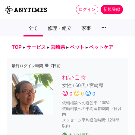
ログイン
新規登録
more_horiz
全て
修理・組立
家事
TOP
▸
サービス
▸
宮崎県
▸
ペット
▸
ペットケア
fiber_manual_record
最終ログイン時間
7日前
れいこ☆
女性
/
60代
/
宮崎県
sentiment_satisfied
sentiment_neutral
sentiment_dissatisfied
0
0
0
依頼相談への返答率: 100%
依頼相談への平均返答時間: 2日以
内
メッセージ平均返信時間: 12時間
以内
check_circle