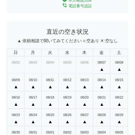
本人確認済み
phone_in_talk
電話番号認証
直近の空き状況
▲:
依頼相談で聞いてみてください
○:
空あり
✕:
空なし
日
月
火
水
木
金
土
08/02
08/03
08/04
08/05
08/06
08/07
08/08
▲
▲
08/09
08/10
08/11
08/12
08/13
08/14
08/15
▲
▲
▲
▲
▲
▲
▲
08/16
08/17
08/18
08/19
08/20
08/21
08/22
▲
▲
▲
▲
▲
▲
▲
08/23
08/24
08/25
08/26
08/27
08/28
08/29
▲
▲
▲
▲
▲
▲
▲
08/30
08/31
09/01
09/02
09/03
09/04
09/05