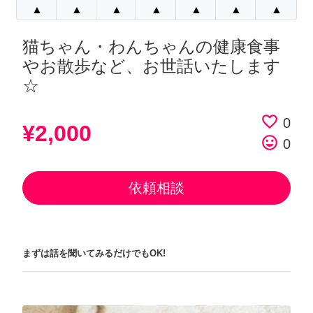
▲
▲
▲
▲
▲
▲
▲
猫ちゃん・わんちゃんの健康食事
やお散歩など、お世話いたします
☆
favorite_border
0
¥2,000
tag_faces
0
依頼相談
まずは話を聞いてみるだけでもOK!