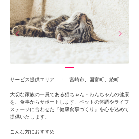
arrow_back_ios
arrow_forward_ios
Previous
Next
サービス提供エリア ： 宮崎市、国富町、綾町
大切な家族の一員である猫ちゃん・わんちゃんの健康
を、食事からサポートします。ペットの体調やライフ
ステージに合わせた『健康食事づくり』を心を込めて
提供いたします。
こんな方におすすめ