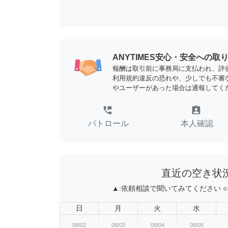
ANYTIMES安心・安全への取
報酬は取引前に事務局に支払われ、評
利用規約違反の恐れや、少しでも不審
やユーザーがあった場合は通報してく
perm_phone_msg
assignment_ind
パトロール
本人確認
直近の空き状
▲:
依頼相談で聞いてみてください
○
日
月
火
水
08/02
08/03
08/04
08/05