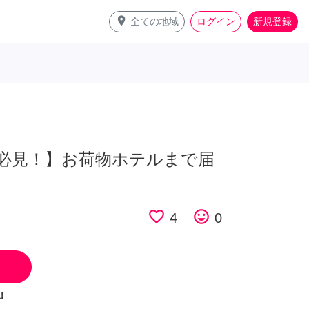
place
全ての地域
ログイン
新規登録
必見！】お荷物ホテルまで届
favorite_border
tag_faces
4
0
!