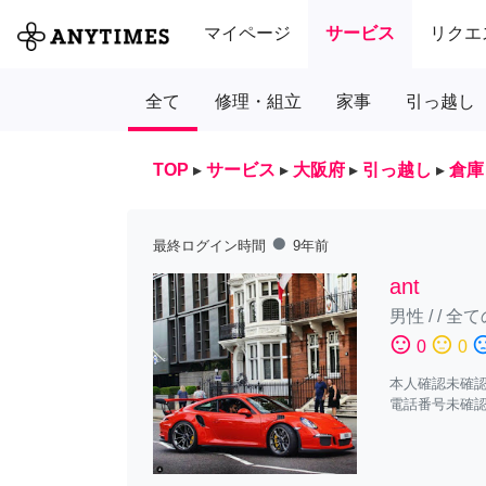
マイページ
サービス
リクエ
全て
修理・組立
家事
引っ越し
TOP
▸
サービス
▸
大阪府
▸
引っ越し
▸
倉庫
fiber_manual_record
最終ログイン時間
9年前
ant
男性
/
/
全て
sentiment_satisfied
sentiment_neutral
sentiment_diss
0
0
本人確認未確
電話番号未確