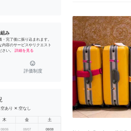
り組み
価・完了後に振り込まれます。
な内容のサービスやリクエスト
ださい。
詳細を見る
tag_faces
arrow_back_ios
評価制度
Previous
況
:
空あり
✕:
空なし
木
金
土
08/06
08/07
08/08