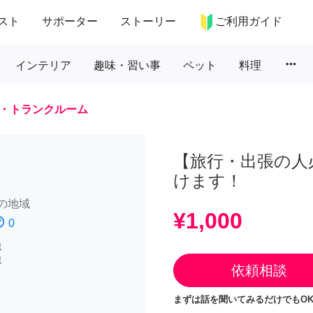
スト
サポーター
ストーリー
ご利用ガイド
more_horiz
インテリア
趣味・習い事
ペット
料理
・トランクルーム
【旅行・出張の人
けます！
の地域
¥1,000
atisfied
0
認
認
依頼相談
まずは話を聞いてみるだけでもOK