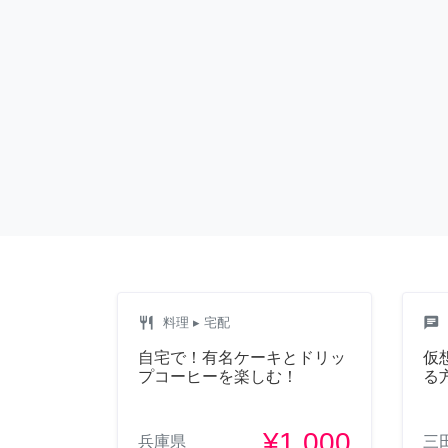
restaurant
chat
料理
▸ 宅配
自宅で！有名ケーキとドリッ
仮
プコーヒーを楽しむ！
る
¥1,000
兵庫県
三