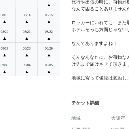
旅行や出張の時に、荷物邪
▲
なんて困ることありませんか
08/13
08/14
08/15
▲
▲
▲
ロッカーにいれても、また
ホテルそっち方面じゃない
08/20
08/21
08/22
▲
▲
▲
なんてありますよね！
08/27
08/28
08/29
▲
▲
▲
そんなあなたに、お荷物な
け先まで届けさせて頂きま
09/03
09/04
09/05
▲
▲
▲
地域に寄って値段は変動しま
チケット詳細
地域
大阪府