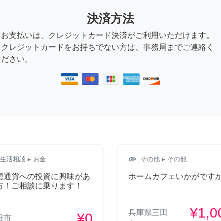
決済方法
お支払いは、クレジットカード決済がご利用いただけます。
クレジットカードをお持ちでない方は、事務局までご連絡く
ださい。
attachment
生活相談
▸ お金
その他
▸ その他
想通貨への投資に興味があ
ホームカフェいかがです
方！ご相談に乗ります！
¥1,0
兵庫県三田
¥0
田市