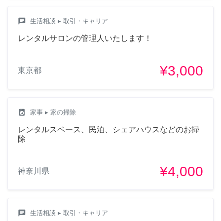
chat
生活相談
▸ 取引・キャリア
レンタルサロンの管理人いたします！
¥3,000
東京都
local_laundry_service
家事
▸ 家の掃除
レンタルスペース、民泊、シェアハウスなどのお掃
除
¥4,000
神奈川県
chat
生活相談
▸ 取引・キャリア