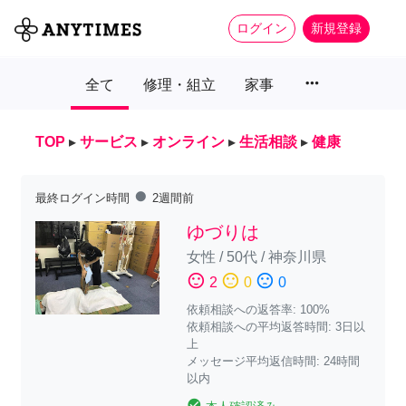
ログイン
新規登録
more_horiz
全て
修理・組立
家事
TOP
▸
サービス
▸
オンライン
▸
生活相談
▸
健康
fiber_manual_record
最終ログイン時間
2週間前
ゆづりは
女性
/
50代
/
神奈川県
sentiment_satisfied
sentiment_neutral
sentiment_dissatisfied
2
0
0
依頼相談への返答率: 100%
依頼相談への平均返答時間: 3日以
上
メッセージ平均返信時間: 24時間
以内
check_circle