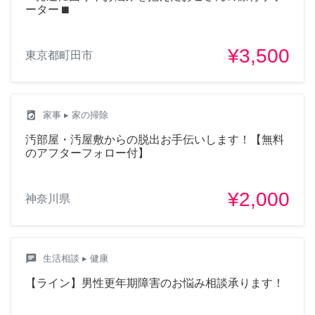
ーター ⬛︎
¥3,500
東京都町田市
local_laundry_service
家事
▸ 家の掃除
汚部屋・汚屋敷からの脱出お手伝いします！【無料
のアフターフォロー付】
¥2,000
神奈川県
chat
生活相談
▸ 健康
【ライン】男性更年期障害のお悩み相談承ります！