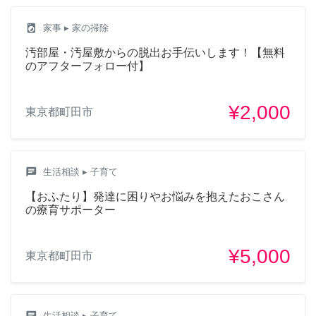
local_laundry_service
家事
▸ 家の掃除
汚部屋・汚屋敷からの脱出お手伝いします！【無料
のアフターフォロー付】
¥2,000
東京都町田市
chat
生活相談
▸ 子育て
【おふたり】発達に困りやお悩みを抱えたおこさん
の療育サポーター
¥5,000
東京都町田市
chat
生活相談
▸ 子育て