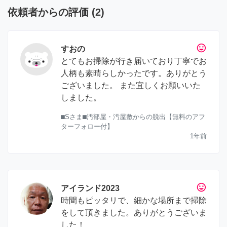
依頼者からの評価
(
2
)
tag_faces
すおの
とてもお掃除が行き届いており丁寧でお
人柄も素晴らしかったです。ありがとう
ございました。 また宜しくお願いいた
しました。
⬛︎Sさま⬛︎汚部屋・汚屋敷からの脱出【無料のアフ
ターフォロー付】
1年前
tag_faces
アイランド2023
時間もピッタリで、細かな場所まで掃除
をして頂きました。ありがとうございま
した！