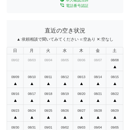
本人確認済み
phone_in_talk
電話番号認証
直近の空き状況
▲:
依頼相談で聞いてみてください
○:
空あり
✕:
空なし
日
月
火
水
木
金
土
08/02
08/03
08/04
08/05
08/06
08/07
08/08
▲
08/09
08/10
08/11
08/12
08/13
08/14
08/15
▲
▲
▲
▲
▲
▲
▲
08/16
08/17
08/18
08/19
08/20
08/21
08/22
▲
▲
▲
▲
▲
▲
▲
08/23
08/24
08/25
08/26
08/27
08/28
08/29
▲
▲
▲
▲
▲
▲
▲
08/30
08/31
09/01
09/02
09/03
09/04
09/05