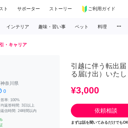
スト
サポーター
ストーリー
ご利用ガイド
more_horiz
インテリア
趣味・習い事
ペット
料理
引・キャリア
引越に伴う転出届
る届け出）いたし
/
神奈川県
¥3,000
atisfied
0
率: 100%
均返答時間: 3日以上
依頼相談
返信時間: 24時間以内
み
まずは話を聞いてみるだけでもOK
証