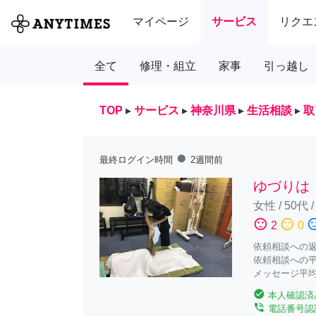
マイページ
サービス
リクエ
全て
修理・組立
家事
引っ越し
TOP
▸
サービス
▸
神奈川県
▸
生活相談
▸
取
fiber_manual_record
最終ログイン時間
2週間前
ゆづりは
女性
/
50代
sentiment_satisfied
sentiment_neutral
sentiment_diss
2
0
依頼相談への返答
依頼相談への平
メッセージ平均
check_circle
本人確認済
phone_in_talk
電話番号認