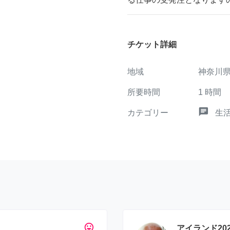
チケット詳細
地域
神奈川
所要時間
1
時間
chat
カテゴリー
生
tag_faces
アイランド202