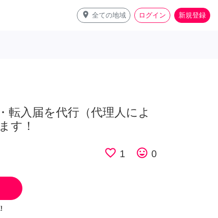
place
全ての地域
ログイン
新規登録
・転入届を代行（代理人によ
ます！
favorite_border
tag_faces
1
0
!