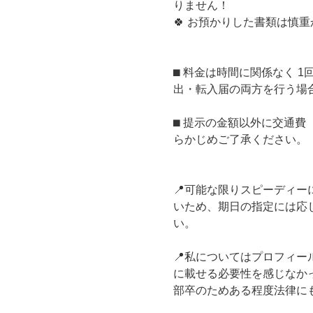
りません！
🍀 お預かりした書類は慎
⬛︎ 料金は時間に関係なく 
出・転入届の両方を行う場合
⬛︎ 提示の金額以外に交通
らかじめご了承ください。
📍可能な限りスピーディ
いため、期日の指定には応
い。
📍私についてはプロフィ
に載せる必要性を感じなか
部卒のためある程度法律に