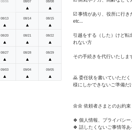
08/06
08/07
08/08
▲
▲
☑️ 事情があり、役所に行き
08/13
08/14
08/15
etc...
▲
▲
▲
引越をする（した）けど転
08/20
08/21
08/22
▲
▲
▲
れない方
08/27
08/28
08/29
その手続きを代行いたしま
▲
▲
▲
09/03
09/04
09/05
▲
▲
▲
🙇 委任状を書いていただ
様にしかできないご準備だ
🌼🌼 依頼者さまとのお約束 
🍀 個人情報、プライバシ
🍀 話したくないご事情等