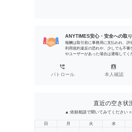
ANYTIMES安心・安全への取
報酬は取引前に事務局に支払われ、評
利用規約違反の恐れや、少しでも不審
やユーザーがあった場合は通報してく
perm_phone_msg
assignment_ind
パトロール
本人確認
直近の空き状
▲:
依頼相談で聞いてみてください
○
日
月
火
水