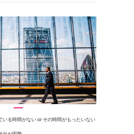
arrow_forward_ios
Next
ている時間がない or その時間がもったいない
で外出が困難