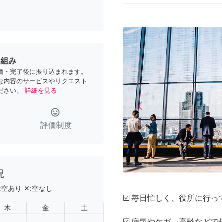
り組み
価・完了後に振り込まれます。
な内容のサービスやリクエスト
ださい。
詳細を見る
arrow_back_ios
Previous
tag_faces
評価制度
況
:
空あり
✕:
空なし
☑️ 毎日忙しく、役所に行っ
木
金
土
☑️ 病気やケガ、高齢など