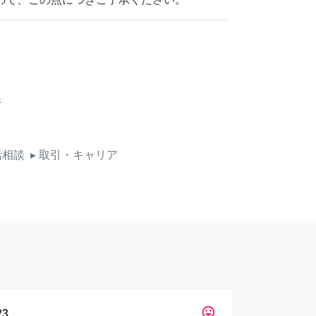
県
活相談
▸ 取引・キャリア
tag_faces
3