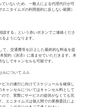
っていないため、一般人による代理代行が可
びエニタイムズの利用規約に反しない範囲）
頼相談する」という赤いボタンでご連絡くださ
れるようになります。
いして、交通費等を計上した最終的な料金を提
、本契約（決済）に進ませていただきます。本
料なしでキャンセルも可能です。
ルについて ⚠️⚠️
ービスの遂行に向けてスケジュールを確保し
のキャンセルについてはキャンセル料として
ますので、実際にサービスの提供がなくても完
す。エニタイムズは個人間での業務委託によ
ので、この点につきご了承ください。