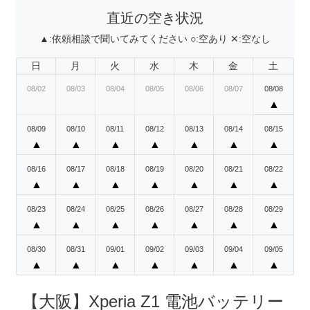
直近の空き状況
▲:
依頼相談で聞いてみてください
○:
空あり
✕:
空なし
日
月
火
水
木
金
土
08/02
08/03
08/04
08/05
08/06
08/07
08/08
▲
08/09
08/10
08/11
08/12
08/13
08/14
08/15
▲
▲
▲
▲
▲
▲
▲
08/16
08/17
08/18
08/19
08/20
08/21
08/22
▲
▲
▲
▲
▲
▲
▲
08/23
08/24
08/25
08/26
08/27
08/28
08/29
▲
▲
▲
▲
▲
▲
▲
08/30
08/31
09/01
09/02
09/03
09/04
09/05
▲
▲
▲
▲
▲
▲
▲
【大阪】Xperia Z1 電池バッテリー