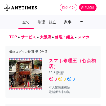
ログイン
新規登録
more_horiz
全て
修理・組立
家事
TOP
▸
サービス
▸
大阪府
▸
修理・組立
▸
スマホ
fiber_manual_record
最終ログイン時間
9年前
スマホ修理王（心斎橋
店）
/
/
大阪府
sentiment_satisfied
sentiment_neutral
sentiment_dissatisfied
0
0
0
本人確認未確認
電話番号未確認