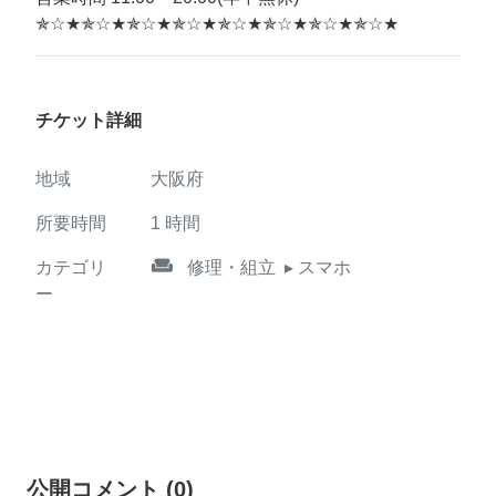
✯☆★✯☆★✯☆★✯☆★✯☆★✯☆★✯☆★✯☆★
チケット詳細
地域
大阪府
所要時間
1
時間
weekend
カテゴリ
修理・組立
▸ スマホ
ー
公開コメント
(
0
)