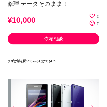
修理 データそのまま！
favorite_border
0
¥10,000
tag_faces
0
依頼相談
まずは話を聞いてみるだけでもOK!