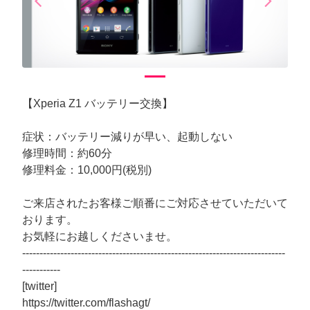
arrow_back_ios
arrow_forward_ios
Previous
Next
【Xperia Z1 バッテリー交換】
症状：バッテリー減りが早い、起動しない
修理時間：約60分
修理料金：10,000円(税別)
ご来店されたお客様ご順番にご対応させていただいて
おります。
お気軽にお越しくださいませ。
----------------------------------------------------------------------------
-----------
[twitter]
https://twitter.com/flashagt/