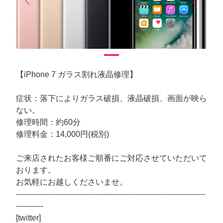
arrow_back_ios
arrow_forward_ios
Previous
Next
【iPhone 7 ガラス割れ液晶修理】
症状：落下によりガラス破損、液晶破損、画面が映ら
ない。
修理時間：約60分
修理料金：14,000円(税別)
ご来店されたお客様ご順番にご対応させていただいて
おります。
お気軽にお越しくださいませ。
----------------------------------------------------------------------------
-----------
[twitter]