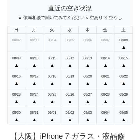
直近の空き状況
▲:
依頼相談で聞いてみてください
○:
空あり
✕:
空なし
日
月
火
水
木
金
土
08/02
08/03
08/04
08/05
08/06
08/07
08/08
▲
08/09
08/10
08/11
08/12
08/13
08/14
08/15
▲
▲
▲
▲
▲
▲
▲
08/16
08/17
08/18
08/19
08/20
08/21
08/22
▲
▲
▲
▲
▲
▲
▲
08/23
08/24
08/25
08/26
08/27
08/28
08/29
▲
▲
▲
▲
▲
▲
▲
08/30
08/31
09/01
09/02
09/03
09/04
09/05
▲
▲
▲
▲
▲
▲
▲
【大阪】iPhone 7 ガラス・液晶修