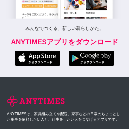
みんなでつくる、新しい暮らしかた。
ANYTIMESアプリをダウンロード
ANYTIMESは、家具組み立てや配送、家事などの日常のちょっとし
た用事を依頼したい人と、仕事をしたい人をつなげるアプリです。