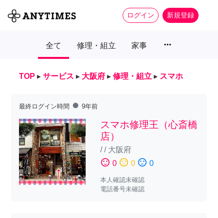
ログイン
新規登録
more_horiz
全て
修理・組立
家事
TOP
▸
サービス
▸
大阪府
▸
修理・組立
▸
スマホ
fiber_manual_record
最終ログイン時間
9年前
スマホ修理王（心斎橋
店）
/
/
大阪府
sentiment_satisfied
sentiment_neutral
sentiment_dissatisfied
0
0
0
本人確認未確認
電話番号未確認