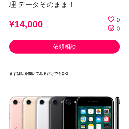
理 データそのまま！
favorite_border
0
¥14,000
tag_faces
0
依頼相談
まずは話を聞いてみるだけでもOK!