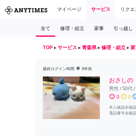
マイページ
サービス
リクエ
全て
修理・組立
家事
引っ越し
TOP
▸
サービス
▸
青森県
▸
修理・組立
▸
家
fiber_manual_record
最終ログイン時間
8年前
おさしの
男性
/
50代
sentiment_satisfied
sentiment_neutral
sentiment_diss
0
0
本人確認未確
電話番号未確