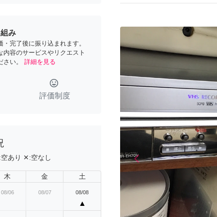
り組み
価・完了後に振り込まれます。
な内容のサービスやリクエスト
ださい。
詳細を見る
tag_faces
評価制度
況
arrow_back_ios
:
空あり
✕:
空なし
Previous
木
金
土
08/06
08/07
08/08
▲