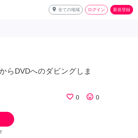
place
全ての地域
ログイン
新規登録
プからDVDへのダビングしま
favorite_border
tag_faces
0
0
!