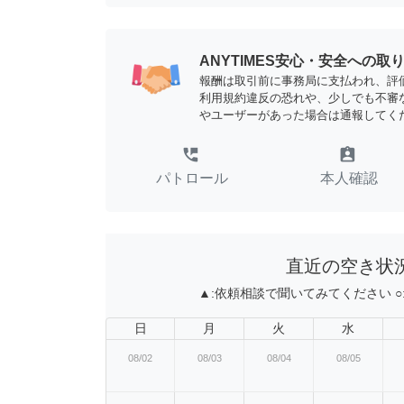
ANYTIMES安心・安全への取
報酬は取引前に事務局に支払われ、評
利用規約違反の恐れや、少しでも不審
やユーザーがあった場合は通報してく
perm_phone_msg
assignment_ind
パトロール
本人確認
直近の空き状
▲:
依頼相談で聞いてみてください
○
日
月
火
水
08/02
08/03
08/04
08/05