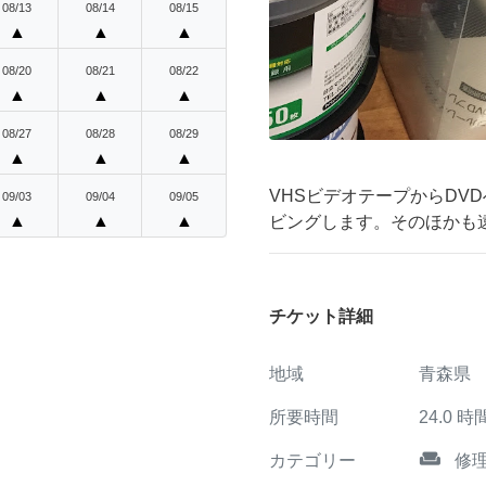
08/13
08/14
08/15
▲
▲
▲
08/20
08/21
08/22
▲
▲
▲
08/27
08/28
08/29
▲
▲
▲
VHSビデオテープからDVD
09/03
09/04
09/05
▲
▲
▲
ビングします。そのほかも
チケット詳細
地域
青森県
所要時間
24.0
時
weekend
カテゴリー
修