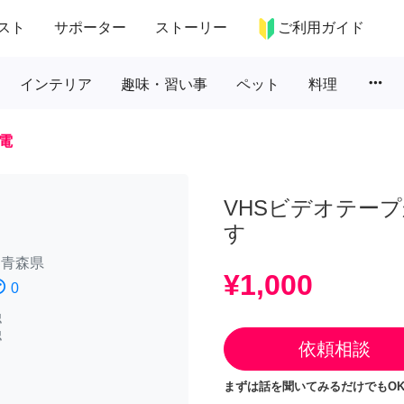
スト
サポーター
ストーリー
ご利用ガイド
more_horiz
インテリア
趣味・習い事
ペット
料理
電
VHSビデオテー
す
/
青森県
¥1,000
atisfied
0
認
認
依頼相談
まずは話を聞いてみるだけでもOK