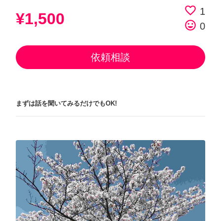
favorite_border
1
¥1,500
tag_faces
0
依頼相談
まずは話を聞いてみるだけでもOK!