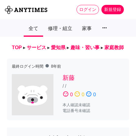
ログイン
新規登録
more_horiz
全て
修理・組立
家事
TOP
▸
サービス
▸
愛知県
▸
趣味・習い事
▸
家庭教師
fiber_manual_record
最終ログイン時間
8年前
新藤
/
/
sentiment_satisfied
sentiment_neutral
sentiment_dissatisfied
0
0
0
本人確認未確認
電話番号未確認