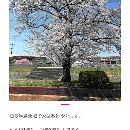
arrow_back_ios
arrow_forward_ios
Previous
Next
知多半島全域で家庭教師やります。
小学校1年生～中学3年生までです。