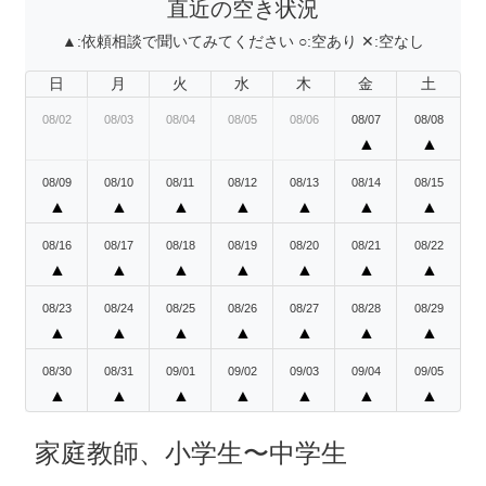
直近の空き状況
▲:
依頼相談で聞いてみてください
○:
空あり
✕:
空なし
日
月
火
水
木
金
土
08/02
08/03
08/04
08/05
08/06
08/07
08/08
▲
▲
08/09
08/10
08/11
08/12
08/13
08/14
08/15
▲
▲
▲
▲
▲
▲
▲
08/16
08/17
08/18
08/19
08/20
08/21
08/22
▲
▲
▲
▲
▲
▲
▲
08/23
08/24
08/25
08/26
08/27
08/28
08/29
▲
▲
▲
▲
▲
▲
▲
08/30
08/31
09/01
09/02
09/03
09/04
09/05
▲
▲
▲
▲
▲
▲
▲
家庭教師、小学生〜中学生