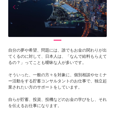
arrow_back_ios
arrow_forward_ios
Previous
Next
自分の夢や希望、問題には、誰でもお金の関わりが出
てくるのに対して、日本人は、「なんで給料もらえて
るの？」ってことも曖昧な人が多いです。
そういった、一般の方々を対象に、個別相談やセミナ
ー活動をする貯蓄コンサルタントのお仕事で、独立起
業されたい方のサポートをしています。
自らが貯蓄、投資、投機などのお金の学びをし、それ
を伝えるお仕事になります。