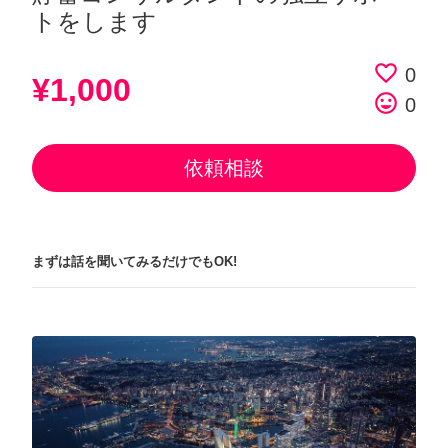
トをします
favorite_border
0
¥1,000
tag_faces
0
依頼相談
まずは話を聞いてみるだけでもOK!