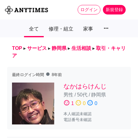
ログイン
新規登録
more_horiz
全て
修理・組立
家事
TOP
▸
サービス
▸
静岡県
▸
生活相談
▸
取引・キャリ
ア
fiber_manual_record
最終ログイン時間
8年前
なかはらけんじ
男性
/
50代
/
静岡県
sentiment_satisfied
sentiment_neutral
sentiment_dissatisfied
1
0
0
本人確認未確認
電話番号未確認