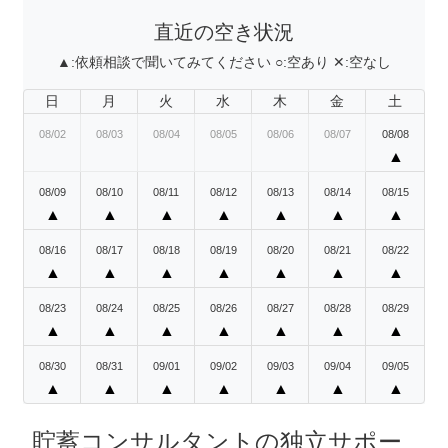
直近の空き状況
▲:
依頼相談で聞いてみてください
○:
空あり
✕:
空なし
日
月
火
水
木
金
土
08/02
08/03
08/04
08/05
08/06
08/07
08/08
▲
08/09
08/10
08/11
08/12
08/13
08/14
08/15
▲
▲
▲
▲
▲
▲
▲
08/16
08/17
08/18
08/19
08/20
08/21
08/22
▲
▲
▲
▲
▲
▲
▲
08/23
08/24
08/25
08/26
08/27
08/28
08/29
▲
▲
▲
▲
▲
▲
▲
08/30
08/31
09/01
09/02
09/03
09/04
09/05
▲
▲
▲
▲
▲
▲
▲
貯蓄コンサルタントの独立サポー