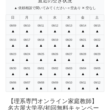
直近の空き状況
▲:
依頼相談で聞いてみてください
○:
空あり
✕:
空なし
日
月
火
水
木
金
土
08/09
08/10
08/11
08/12
08/13
08/14
08/15
▲
▲
▲
▲
▲
▲
▲
08/16
08/17
08/18
08/19
08/20
08/21
08/22
▲
▲
▲
▲
▲
▲
▲
08/23
08/24
08/25
08/26
08/27
08/28
08/29
▲
▲
▲
▲
▲
▲
▲
08/30
08/31
09/01
09/02
09/03
09/04
09/05
▲
▲
▲
▲
▲
▲
▲
09/06
09/07
09/08
09/09
09/10
09/11
09/12
▲
▲
▲
▲
▲
▲
▲
【理系専門オンライン家庭教師】
名古屋大学卒/初回無料キャンペー