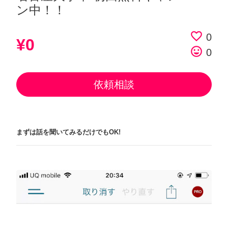
ン中！！
favorite_border
0
¥0
tag_faces
0
依頼相談
まずは話を聞いてみるだけでもOK!