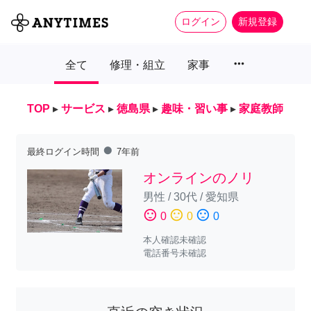
ログイン
新規登録
more_horiz
全て
修理・組立
家事
TOP
▸
サービス
▸
徳島県
▸
趣味・習い事
▸
家庭教師
fiber_manual_record
最終ログイン時間
7年前
オンラインのノリ
男性
/
30代
/
愛知県
sentiment_satisfied
sentiment_neutral
sentiment_dissatisfied
0
0
0
本人確認未確認
電話番号未確認