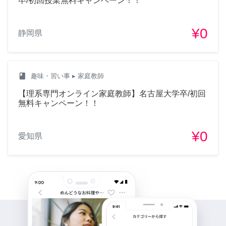
卒/初回授業無料キャンペーン！！
¥0
静岡県
class
趣味・習い事
▸ 家庭教師
【理系専門オンライン家庭教師】名古屋大学卒/初回
無料キャンペーン！！
¥0
愛知県