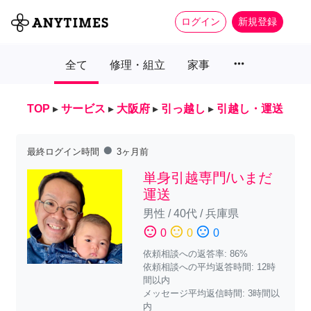
ログイン
新規登録
more_horiz
全て
修理・組立
家事
TOP
▸
サービス
▸
大阪府
▸
引っ越し
▸
引越し・運送
fiber_manual_record
最終ログイン時間
3ヶ月前
単身引越専門/いまだ
運送
男性
/
40代
/
兵庫県
sentiment_satisfied
sentiment_neutral
sentiment_dissatisfied
0
0
0
依頼相談への返答率: 86%
依頼相談への平均返答時間: 12時
間以内
メッセージ平均返信時間: 3時間以
内