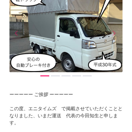
arrow_back_ios
arrow_forward_ios
Previous
Next
ーーーーー ご挨拶 ーーーーー
この度、エニタイムズ で掲載させていただくことと
なりました、いまだ運送 代表の今田知生と申しま
す。