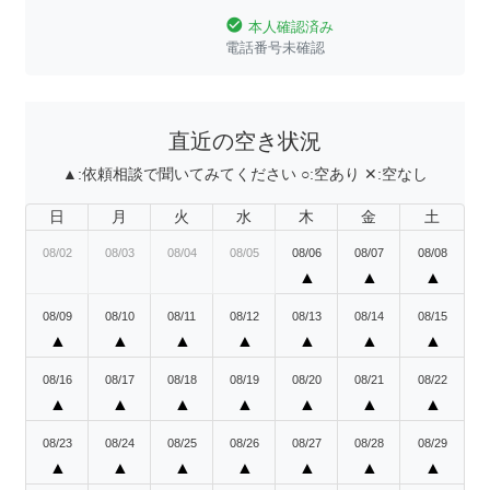
check_circle
本人確認済み
電話番号未確認
直近の空き状況
▲:
依頼相談で聞いてみてください
○:
空あり
✕:
空なし
日
月
火
水
木
金
土
08/02
08/03
08/04
08/05
08/06
08/07
08/08
▲
▲
▲
08/09
08/10
08/11
08/12
08/13
08/14
08/15
▲
▲
▲
▲
▲
▲
▲
08/16
08/17
08/18
08/19
08/20
08/21
08/22
▲
▲
▲
▲
▲
▲
▲
08/23
08/24
08/25
08/26
08/27
08/28
08/29
▲
▲
▲
▲
▲
▲
▲