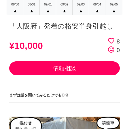
08/30
08/31
09/01
09/02
09/03
09/04
09/05
▲
▲
▲
▲
▲
▲
▲
「大阪府」発着の格安単身引越し
favorite_border
8
¥10,000
tag_faces
0
依頼相談
まずは話を聞いてみるだけでもOK!