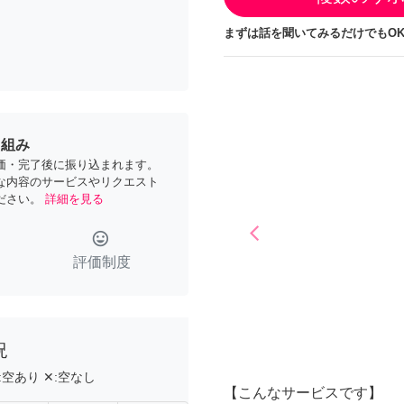
まずは話を聞いてみるだけでもOK
り組み
価・完了後に振り込まれます。
な内容のサービスやリクエスト
ださい。
詳細を見る
arrow_back_ios
tag_faces
Previous
評価制度
況
:
空あり
✕:
空なし
【こんなサービスです】