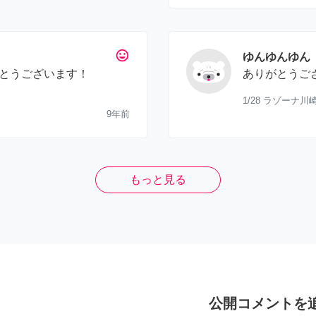
tag_faces
ゆんゆんゆん
とうございます！
ありがとうご
1/28 ラゾーナ
9年前
もっと見る
公開コメントを