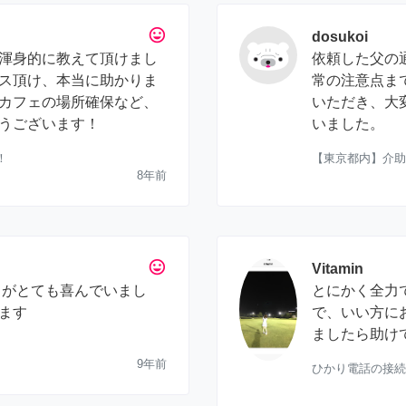
tag_faces
dosukoi
渾身的に教えて頂けまし
依頼した父の
ス頂け、本当に助かりま
常の注意点ま
カフェの場所確保など、
いただき、大
うございます！
いました。
！
【東京都内】介助
8年前
tag_faces
Vitamin
もがとても喜んでいまし
とにかく全力
ます
で、いい方に
ましたら助けて
9年前
ひかり電話の接続