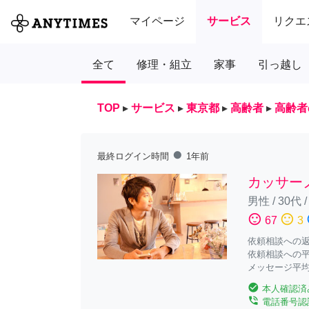
マイページ
サービス
リクエ
全て
修理・組立
家事
引っ越し
TOP
▸
サービス
▸
東京都
▸
高齢者
▸
高齢者
fiber_manual_record
最終ログイン時間
1年前
カッサー
男性
/
30代
sentiment_satisfied
sentiment_neutral
sent
67
3
依頼相談への返答
依頼相談への平
メッセージ平均
check_circle
本人確認済
phone_in_talk
電話番号認