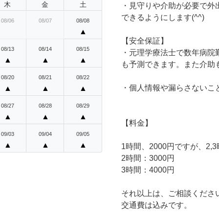
木
金
土
・見守りや介助が必要で外
できるようにします(^^)
08/06
08/07
08/08
▲
【安全保証】
08/13
08/14
08/15
・元理学療法士で数年病院
▲
▲
▲
も予測できます。また介助も
08/20
08/21
08/22
・個人情報や漏らさないこ
▲
▲
▲
08/27
08/28
08/29
▲
▲
▲
【料金】
09/03
09/04
09/05
▲
▲
▲
1時間、2000円ですが、2
2時間：3000円
3時間：4000円
それ以上は、ご相談くださ
交通費は込みです。