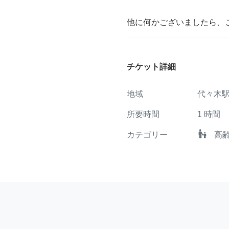
他に何かございましたら、
チケット詳細
地域
代々木駅
所要時間
1
時間
escalator_warning
カテゴリー
高