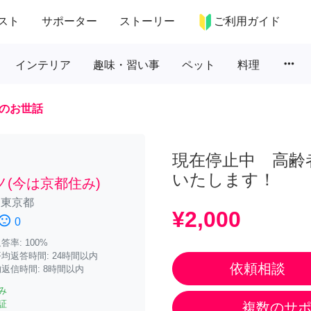
スト
サポーター
ストーリー
ご利用ガイド
more_horiz
インテリア
趣味・習い事
ペット
料理
のお世話
現在停止中 高齢
いたします！
ノ(今は京都住み)
/
東京都
¥2,000
iment_dissatisfied
0
率: 100%
均返答時間: 24時間以内
依頼相談
返信時間: 8時間以内
み
証
複数のサ