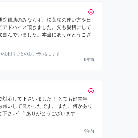
tag_faces
通院補助のみならず、松葉杖の使い方や日
でアドバイス頂きました。父も親切にして
変喜んでいました。本当にありがとうござ
やお困りごとのお手伝いをします！
9年前
tag_faces
で対応して下さいました！ とても好青年
お願いして良かったです。 また、何かあり
下さい^_^ ありがとうございます！
9年前