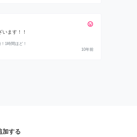
tag_faces
ざいます！！
川崎！1時間ほど！
10年前
追加する