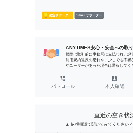
認定サポーター
Silver サポーター
ANYTIMES安心・安全への取
報酬は取引前に事務局に支払われ、評
利用規約違反の恐れや、少しでも不審
やユーザーがあった場合は通報してく
perm_phone_msg
assignment_ind
パトロール
本人確認
直近の空き状
▲:
依頼相談で聞いてみてください
○