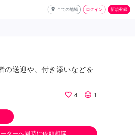
place
全ての地域
ログイン
新規登録
者の送迎や、付き添いなどを
favorite_border
tag_faces
4
1
ポーターへ同時に依頼相談