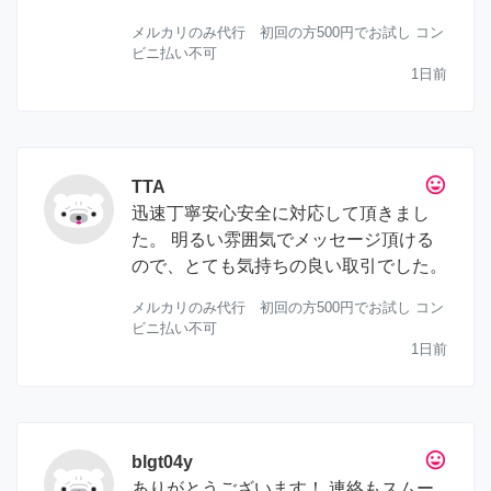
メルカリのみ代行 初回の方500円でお試し コン
ビニ払い不可
1日前
tag_faces
TTA
迅速丁寧安心安全に対応して頂きまし
た。 明るい雰囲気でメッセージ頂ける
ので、とても気持ちの良い取引でした。
メルカリのみ代行 初回の方500円でお試し コン
ビニ払い不可
1日前
tag_faces
blgt04y
ありがとうございます！ 連絡もスムー