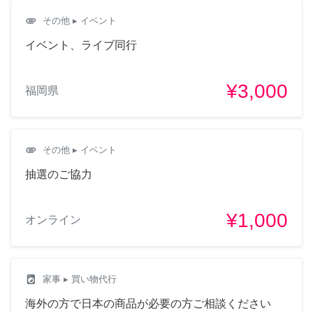
attachment
その他
▸ イベント
イベント、ライブ同行
¥3,000
福岡県
attachment
その他
▸ イベント
抽選のご協力
¥1,000
オンライン
local_laundry_service
家事
▸ 買い物代行
海外の方で日本の商品が必要の方ご相談ください