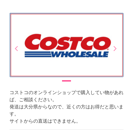
arrow_back_ios
arrow_forward_ios
Previous
Next
コストコのオンラインショップで購入してい物があれ
ば、ご相談ください。
発送は大分県からなので、近くの方はお得だと思いま
す。
サイトからの直送はできません。