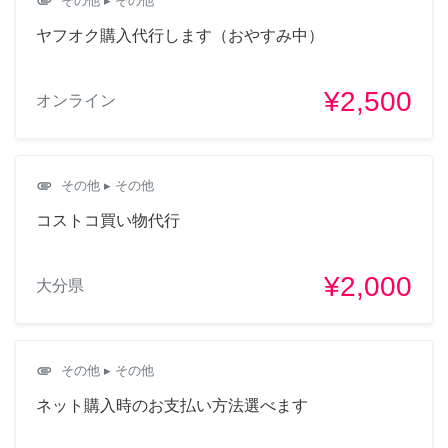
attachment
その他
▸ その他
ヤフオク購入代行します（おやすみ中）
¥2,500
オンライン
attachment
その他
▸ その他
コストコ買い物代行
¥2,000
大分県
attachment
その他
▸ その他
ネット購入時のお支払い方法選べます