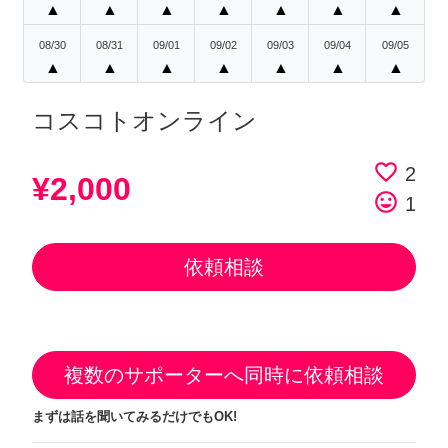
▲
▲
▲
▲
▲
▲
▲
08/30
08/31
09/01
09/02
09/03
09/04
09/05
▲
▲
▲
▲
▲
▲
▲
コスコトオンライン
favorite_border
2
¥2,000
tag_faces
1
依頼相談
複数のサポーターへ同時に依頼相談
まずは話を聞いてみるだけでもOK!