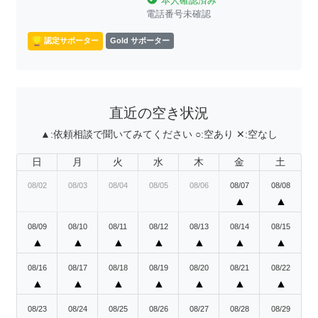
本人確認済み
電話番号未確認
認定サポーター
Gold サポーター
直近の空き状況
▲:
依頼相談で聞いてみてください
○:
空あり
✕:
空なし
日
月
火
水
木
金
土
08/02
08/03
08/04
08/05
08/06
08/07
08/08
▲
▲
08/09
08/10
08/11
08/12
08/13
08/14
08/15
▲
▲
▲
▲
▲
▲
▲
08/16
08/17
08/18
08/19
08/20
08/21
08/22
▲
▲
▲
▲
▲
▲
▲
08/23
08/24
08/25
08/26
08/27
08/28
08/29