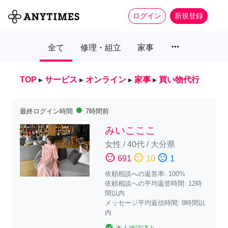
ログイン
新規登録
more_horiz
全て
修理・組立
家事
TOP
▸
サービス
▸
オンライン
▸
家事
▸
買い物代行
fiber_manual_record
最終ログイン時間
7時間前
みいこここ
女性
/
40代
/
大分県
sentiment_satisfied
sentiment_neutral
sentiment_dissatisfied
691
10
1
依頼相談への返答率: 100%
依頼相談への平均返答時間: 12時
間以内
メッセージ平均返信時間: 8時間以
内
check_circle