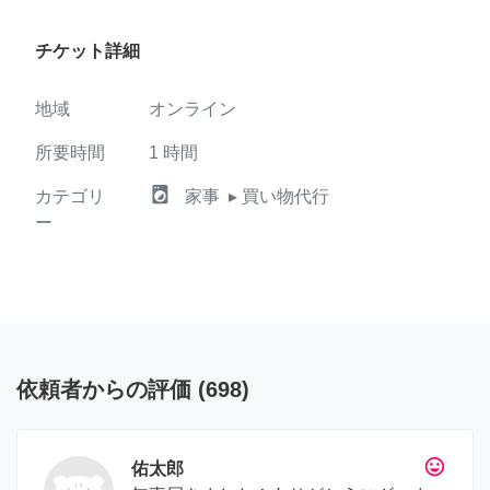
チケット詳細
地域
オンライン
所要時間
1
時間
local_laundry_service
カテゴリ
家事
▸ 買い物代行
ー
依頼者からの評価
(
698
)
tag_faces
佑太郎